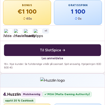
BONUS
GRATISSPINN
€1 100
1 100
40x
0x
+1
Bra for automat-elskere
Til SlotSpice →
Les anmeldelse
18+. Nye kunder. Se fullstendige vilkår på casinoet. Spill ansvarlig. Hjelpelinjen 800
800 40.
4.
Huzzlin
✓ MGA (Malta Gaming Authority)
Mobilvennlig
opptil 20 % Cashback