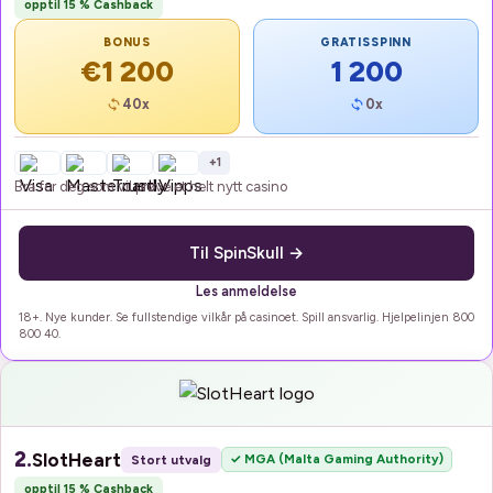
opptil 15 % Cashback
BONUS
GRATISSPINN
€1 200
1 200
40x
0x
+1
Bra for deg som vil prøve et helt nytt casino
Til SpinSkull →
Les anmeldelse
18+. Nye kunder. Se fullstendige vilkår på casinoet. Spill ansvarlig. Hjelpelinjen 800
800 40.
2.
SlotHeart
✓ MGA (Malta Gaming Authority)
Stort utvalg
opptil 15 % Cashback