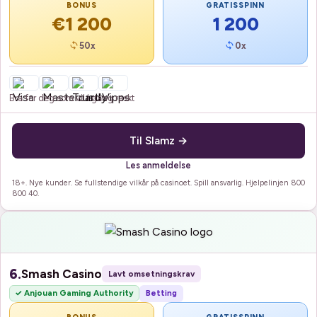
BONUS
GRATISSPINN
€1 200
1 200
50x
0x
Bra for deg som vil i gang raskt
Til Slamz →
Les anmeldelse
18+. Nye kunder. Se fullstendige vilkår på casinoet. Spill ansvarlig. Hjelpelinjen 800
800 40.
6.
Smash Casino
Lavt omsetningskrav
✓ Anjouan Gaming Authority
Betting