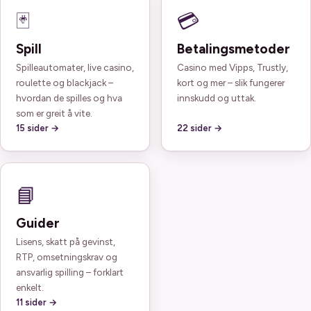
🃏
💳
Spill
Betalingsmetoder
Spilleautomater, live casino,
Casino med Vipps, Trustly,
roulette og blackjack –
kort og mer – slik fungerer
hvordan de spilles og hva
innskudd og uttak.
som er greit å vite.
15 sider →
22 sider →
📘
Guider
Lisens, skatt på gevinst,
RTP, omsetningskrav og
ansvarlig spilling – forklart
enkelt.
11 sider →