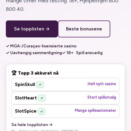
mange timer med testing. 18+, Hjelpelinjen 800
800 40.
Se topplisten →
Beste bonusene
✓ MGA-/Curaçao-lisensierte casino
✓ Uavhengig sammenligning
✓ 18+ · Spill ansvarlig
🏆 Topp 3 akkurat nå
SpinSkull
Helt nytt casino
✓
SlotHeart
Stort spillutvalg
✓
SlotSpice
Mange spilleautomater
✓
Se hele topplisten →