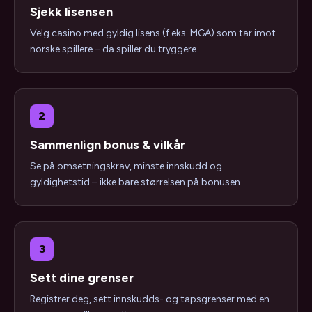
Sjekk lisensen
Velg casino med gyldig lisens (f.eks. MGA) som tar imot
norske spillere – da spiller du tryggere.
2
Sammenlign bonus & vilkår
Se på omsetningskrav, minste innskudd og
gyldighetstid – ikke bare størrelsen på bonusen.
3
Sett dine grenser
Registrer deg, sett innskudds- og tapsgrenser med en