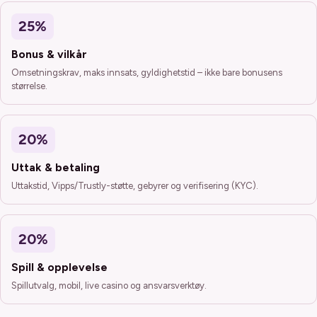
25%
Bonus & vilkår
Omsetningskrav, maks innsats, gyldighetstid – ikke bare bonusens
størrelse.
20%
Uttak & betaling
Uttakstid, Vipps/Trustly-støtte, gebyrer og verifisering (KYC).
20%
Spill & opplevelse
Spillutvalg, mobil, live casino og ansvarsverktøy.