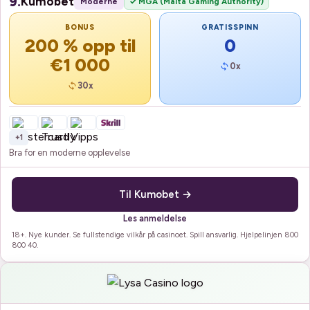
9.
Kumobet
✓ MGA (Malta Gaming Authority)
Moderne
BONUS
GRATISSPINN
200 % opp til
0
€1 000
0x
30x
+1
Bra for en moderne opplevelse
Til Kumobet →
Les anmeldelse
18+. Nye kunder. Se fullstendige vilkår på casinoet. Spill ansvarlig. Hjelpelinjen 800
800 40.