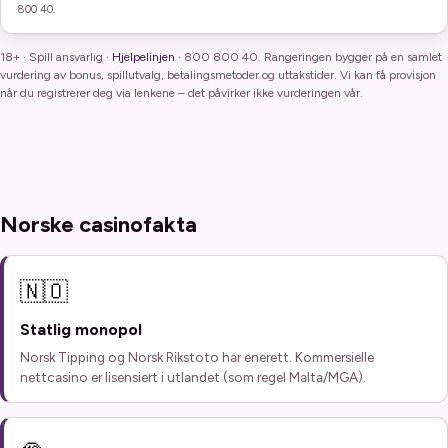
800 40.
18+ · Spill ansvarlig ·
Hjelpelinjen
· 800 800 40. Rangeringen bygger på en samlet
vurdering av bonus, spillutvalg, betalingsmetoder og uttakstider. Vi kan få provisjon
når du registrerer deg via lenkene – det påvirker ikke vurderingen vår.
Norske casinofakta
🇳🇴
Statlig monopol
Norsk Tipping og Norsk Rikstoto har enerett. Kommersielle
nettcasino er lisensiert i utlandet (som regel Malta/MGA).