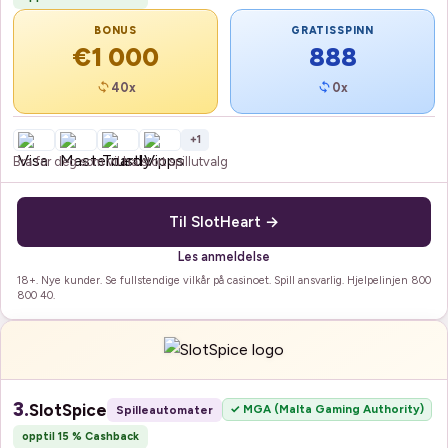
BONUS
GRATISSPINN
€1 000
888
40x
0x
+1
Bra for deg som vil ha stort spillutvalg
Til SlotHeart →
Les anmeldelse
18+. Nye kunder. Se fullstendige vilkår på casinoet. Spill ansvarlig. Hjelpelinjen 800
800 40.
3.
SlotSpice
✓ MGA (Malta Gaming Authority)
Spilleautomater
opptil 15 % Cashback