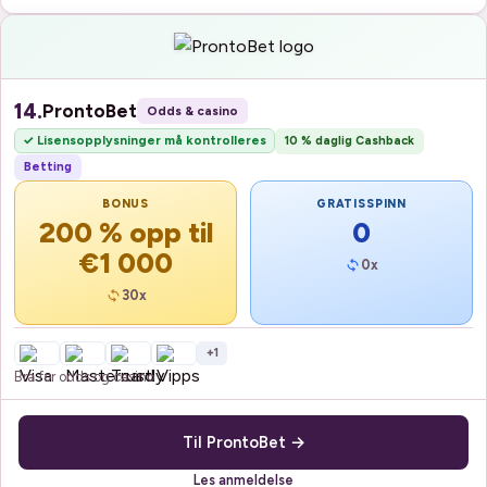
14.
ProntoBet
Odds & casino
✓ Lisensopplysninger må kontrolleres
10 % daglig Cashback
Betting
BONUS
GRATISSPINN
200 % opp til
0
€1 000
0x
30x
+1
Bra for odds og casino
Til ProntoBet →
Les anmeldelse