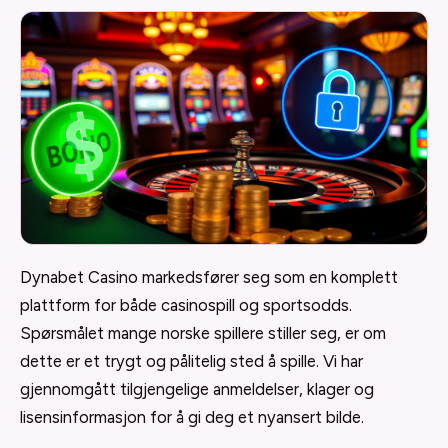
Dynabet Casino markedsfører seg som en komplett
plattform for både casinospill og sportsodds.
Spørsmålet mange norske spillere stiller seg, er om
dette er et trygt og pålitelig sted å spille. Vi har
gjennomgått tilgjengelige anmeldelser, klager og
lisensinformasjon for å gi deg et nyansert bilde.