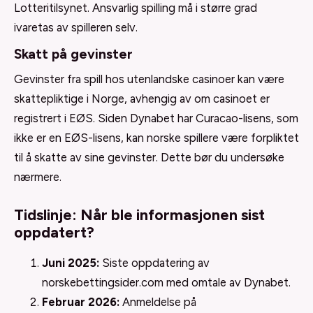
Lotteritilsynet. Ansvarlig spilling må i større grad
ivaretas av spilleren selv.
Skatt på gevinster
Gevinster fra spill hos utenlandske casinoer kan være
skattepliktige i Norge, avhengig av om casinoet er
registrert i EØS. Siden Dynabet har Curacao-lisens, som
ikke er en EØS-lisens, kan norske spillere være forpliktet
til å skatte av sine gevinster. Dette bør du undersøke
nærmere.
Tidslinje: Når ble informasjonen sist
oppdatert?
Juni 2025:
Siste oppdatering av
norskebettingsider.com med omtale av Dynabet.
Februar 2026:
Anmeldelse på