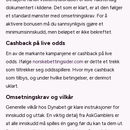
dokumentert i kildene. Det som er klart, er at den følger
et standard mønster med omsetningskrav. For å
aktivere bonusen må du sannsynligvis gjøre et
minimumsinnskudd, men beløpet er ikke bekreftet.
Cashback på live odds
En av de markante kampanjene er cashback på live
odds. Ifølge
norskebettingsider.com
er dette et trekk
som tiltrekker seg oddsspillere. Hvor mye cashback
som tilbys, og under hvilke betingelser, er derimot
uklart.
Omsetningskrav og vilkår
Generelle vilkår hos Dynabet gir klare instruksjoner for
innskudd og uttak. En viktig detalj fra AskGamblers er
at alle innskudd må spilles én gang før du kan ta dem ut.