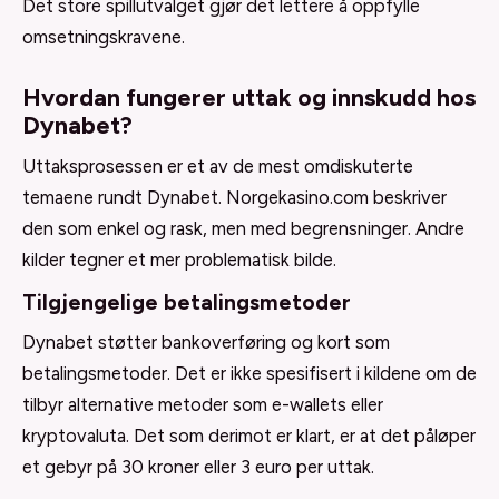
Det store spillutvalget gjør det lettere å oppfylle
omsetningskravene.
Hvordan fungerer uttak og innskudd hos
Dynabet?
Uttaksprosessen er et av de mest omdiskuterte
temaene rundt Dynabet. Norgekasino.com beskriver
den som enkel og rask, men med begrensninger. Andre
kilder tegner et mer problematisk bilde.
Tilgjengelige betalingsmetoder
Dynabet støtter bankoverføring og kort som
betalingsmetoder. Det er ikke spesifisert i kildene om de
tilbyr alternative metoder som e-wallets eller
kryptovaluta. Det som derimot er klart, er at det påløper
et gebyr på 30 kroner eller 3 euro per uttak.