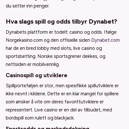
du setter inn penger.
Hva slags spill og odds tilbyr Dynabet?
Dynabets plattform er todelt: casino og odds. Ifølge
Norgekasino.com og den offisielle siden
Dynabet.com
har de en bred lobby med slots, live casino og
sportsbetting. Norske sportsgrener dekkes, og
nettsiden er mobilvennlig.
Casinospill og utviklere
Spillporteføljen er stor, men spesifikke spillutviklere er
ikke nevnt i kildene. Dette er en klar mangel for spillere
som ønsker å vite om deres favorittutviklere er
representert. Live casino er en del av tilbudet, med
bordspill som rulett og blackjack.
Sportsodds og markedsdekning