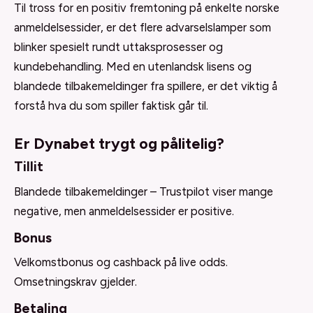
Til tross for en positiv fremtoning på enkelte norske
anmeldelsessider, er det flere advarselslamper som
blinker spesielt rundt uttaksprosesser og
kundebehandling. Med en utenlandsk lisens og
blandede tilbakemeldinger fra spillere, er det viktig å
forstå hva du som spiller faktisk går til.
Er Dynabet trygt og pålitelig?
Tillit
Blandede tilbakemeldinger – Trustpilot viser mange
negative, men anmeldelsessider er positive.
Bonus
Velkomstbonus og cashback på live odds.
Omsetningskrav gjelder.
Betaling