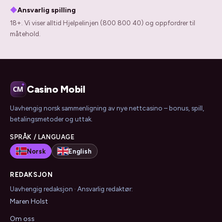
◆
Ansvarlig spilling
18+. Vi viser alltid Hjelpelinjen (800 800 40) og oppfordrer til
måtehold.
Casino Mobil
Uavhengig norsk sammenligning av nye nettcasino – bonus, spill,
betalingsmetoder og uttak.
SPRÅK / LANGUAGE
Norsk
English
REDAKSJON
Uavhengig redaksjon · Ansvarlig redaktør:
Maren Holst
Om oss