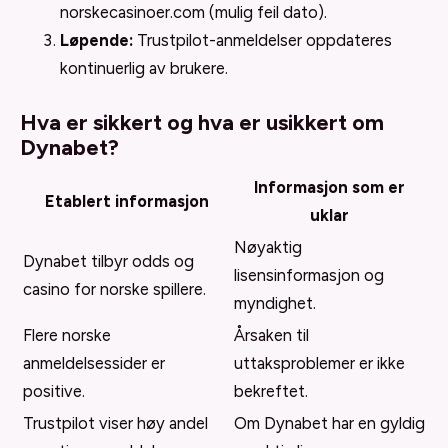
norskecasinoer.com (mulig feil dato).
Løpende:
Trustpilot-anmeldelser oppdateres
kontinuerlig av brukere.
Hva er sikkert og hva er usikkert om
Dynabet?
Informasjon som er
Etablert informasjon
uklar
Nøyaktig
Dynabet tilbyr odds og
lisensinformasjon og
casino for norske spillere.
myndighet.
Flere norske
Årsaken til
anmeldelsessider er
uttaksproblemer er ikke
positive.
bekreftet.
Trustpilot viser høy andel
Om Dynabet har en gyldig