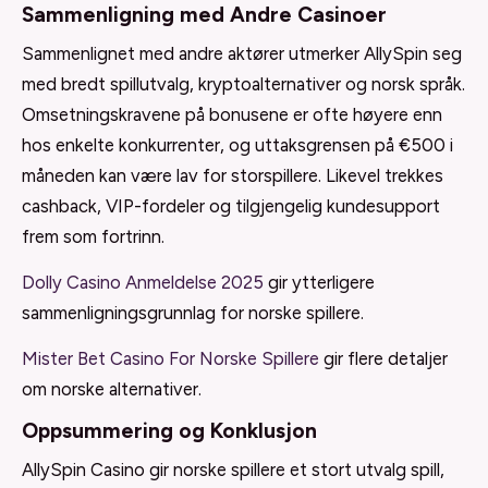
Sammenligning med Andre Casinoer
Sammenlignet med andre aktører utmerker AllySpin seg
med bredt spillutvalg, kryptoalternativer og norsk språk.
Omsetningskravene på bonusene er ofte høyere enn
hos enkelte konkurrenter, og uttaksgrensen på €500 i
måneden kan være lav for storspillere. Likevel trekkes
cashback, VIP-fordeler og tilgjengelig kundesupport
frem som fortrinn.
Dolly Casino Anmeldelse 2025
gir ytterligere
sammenligningsgrunnlag for norske spillere.
Mister Bet Casino For Norske Spillere
gir flere detaljer
om norske alternativer.
Oppsummering og Konklusjon
AllySpin Casino gir norske spillere et stort utvalg spill,