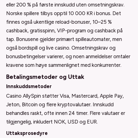
eller 200 % på første innskudd uten omsetningskrav.
Norske spillere tilbys opptil 10 000 KR i bonus. Det
finnes også ukentlige reload-bonuser, 10–25 %
cashback, gratisspinn, VIP-program og cashback på
tap. Bonusene gjelder primært spilleautomater, men
også bordspill og live casino. Omsetningskrav og
bonusbetingelser varierer, og noen anmeldelser omtaler
kravene som høye sammenlignet med konkurrenter.
Betalingsmetoder og Uttak
Innskuddsmetoder
Casino AllySpin støtter Visa, Mastercard, Apple Pay,
Jeton, Bitcoin og flere kryptovalutaer. Innskudd
behandles raskt, ofte innen 24 timer. Flere valutaer er
tilgjengelig, inkludert NOK, USD og EUR.
Uttaksprosedyre