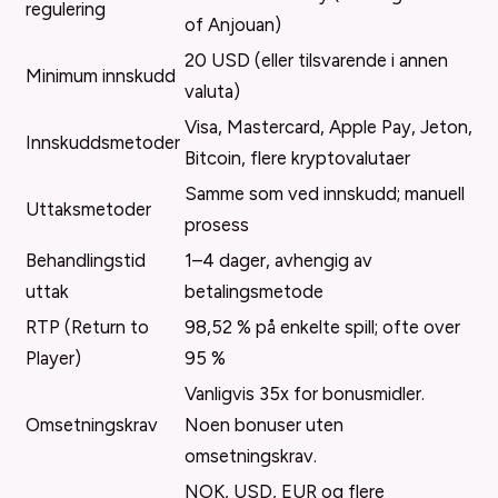
regulering
of Anjouan)
20 USD (eller tilsvarende i annen
Minimum innskudd
valuta)
Visa, Mastercard, Apple Pay, Jeton,
Innskuddsmetoder
Bitcoin, flere kryptovalutaer
Samme som ved innskudd; manuell
Uttaksmetoder
prosess
Behandlingstid
1–4 dager, avhengig av
uttak
betalingsmetode
RTP (Return to
98,52 % på enkelte spill; ofte over
Player)
95 %
Vanligvis 35x for bonusmidler.
Omsetningskrav
Noen bonuser uten
omsetningskrav.
NOK, USD, EUR og flere