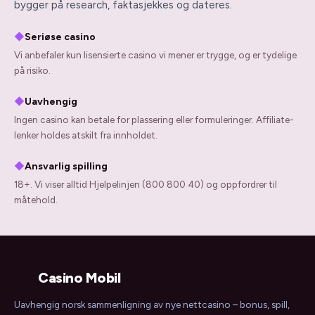
bygger på research, faktasjekkes og dateres.
◆
Seriøse casino
Vi anbefaler kun lisensierte casino vi mener er trygge, og er tydelige
på risiko.
◆
Uavhengig
Ingen casino kan betale for plassering eller formuleringer. Affiliate-
lenker holdes atskilt fra innholdet.
◆
Ansvarlig spilling
18+. Vi viser alltid Hjelpelinjen (800 800 40) og oppfordrer til
måtehold.
Casino Mobil
Uavhengig norsk sammenligning av nye nettcasino – bonus, spill,