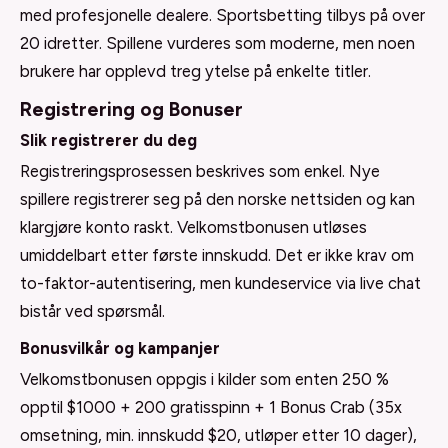
med profesjonelle dealere. Sportsbetting tilbys på over
20 idretter. Spillene vurderes som moderne, men noen
brukere har opplevd treg ytelse på enkelte titler.
Registrering og Bonuser
Slik registrerer du deg
Registreringsprosessen beskrives som enkel. Nye
spillere registrerer seg på den norske nettsiden og kan
klargjøre konto raskt. Velkomstbonusen utløses
umiddelbart etter første innskudd. Det er ikke krav om
to-faktor-autentisering, men kundeservice via live chat
bistår ved spørsmål.
Bonusvilkår og kampanjer
Velkomstbonusen oppgis i kilder som enten 250 %
opptil $1000 + 200 gratisspinn + 1 Bonus Crab (35x
omsetning, min. innskudd $20, utløper etter 10 dager),