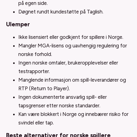
på egen side.
Døgnet rundt kundestøtte på Taglish.
Ulemper
Ikke lisensiert eller godkjent for spillere i Norge.
Mangler MGA-lisens og uavhengig regulering for
norske forhold.
Ingen norske omtaler, brukeropplevelser eller
testrapporter.
Manglende informasjon om spill-leverandører og
RTP (Return to Player).
Ingen dokumenterte ansvarlig spill- eller
tapsgrenser etter norske standarder.
Kan være blokkert i Norge og innebærer risiko for
svindel eller tap.
Beste alternativer for norske spillere