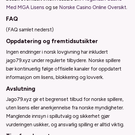
Med MGA Lisens
og se
Norske Casino Online Oversikt
.
FAQ
(FAQ samlet nederst)
Oppdatering og fremtidsutsikter
Ingen endringer i norsk lovgivning har inkludert
jago79.xyz under regulerte tilbydere. Norske spillere
bør kontinuerlig følge offisielle kanaler for oppdatert
informasjon om lisens, blokkering og lovverk.
Avslutning
Jago79.xyz gir et begrenset tilbud for norske spillere,
uten lisens eller anerkjennelse fra norske myndigheter.
Manglende innsyn i spillutvalg og sikkerhet gjør
vurderingen usikker, og ansvarlig spilling er alltid viktig.