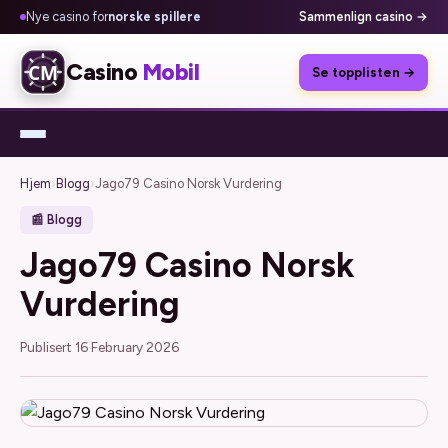
Nye casino for
norske spillere
Sammenlign casino →
Casino
Mobil
Se topplisten →
Hjem
›
Blogg
›
Jago79 Casino Norsk Vurdering
📰 Blogg
Jago79 Casino Norsk
Vurdering
Publisert 16 February 2026