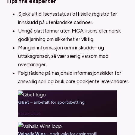
Tips fra eksperter
Sjekk alltid lisensstatus i offisielle registre før
innskudd på utenlandske casinoer.
Unngå plattformer uten MGA-lisens eller norsk
godkjenning om sikkerhet er viktig.
Mangler informasjon om innskudds- og
uttaksgrenser, så vær særlig varsom med
overføringer.
Følg rådene på nasjonale informasjonskilder for
ansvarlig spill og bruk bare godkjente leverandører.
Qbet
– anbefalt for sportsbetting.
Besøk Qbet
Valhalla Wins
– godt valg for casinospill.