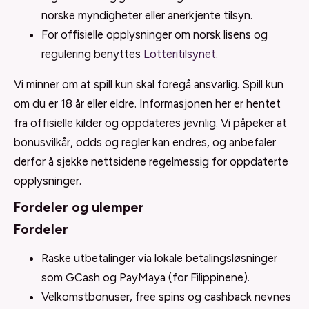
norske myndigheter eller anerkjente tilsyn.
For offisielle opplysninger om norsk lisens og
regulering benyttes
Lotteritilsynet
.
Vi minner om at spill kun skal foregå ansvarlig. Spill kun
om du er 18 år eller eldre. Informasjonen her er hentet
fra offisielle kilder og oppdateres jevnlig. Vi påpeker at
bonusvilkår, odds og regler kan endres, og anbefaler
derfor å sjekke nettsidene regelmessig for oppdaterte
opplysninger.
Fordeler og ulemper
Fordeler
Raske utbetalinger via lokale betalingsløsninger
som GCash og PayMaya (for Filippinene).
Velkomstbonuser, free spins og cashback nevnes