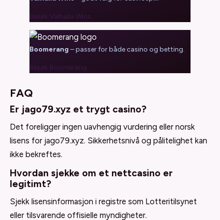
Besøk Valhalla Wins
Boomerang
– passer for både casino og betting.
Besøk Boomerang
FAQ
Er jago79.xyz et trygt casino?
Det foreligger ingen uavhengig vurdering eller norsk
lisens for jago79.xyz. Sikkerhetsnivå og pålitelighet kan
ikke bekreftes.
Hvordan sjekke om et nettcasino er
legitimt?
Sjekk lisensinformasjon i registre som Lotteritilsynet
eller tilsvarende offisielle myndigheter.