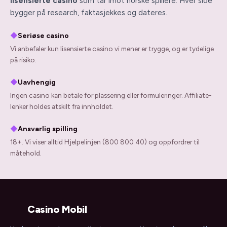
lisensierte casino
som tar imot norske spillere. Hver side
bygger på research, faktasjekkes og dateres.
◆
Seriøse casino
Vi anbefaler kun lisensierte casino vi mener er trygge, og er tydelige
på risiko.
◆
Uavhengig
Ingen casino kan betale for plassering eller formuleringer. Affiliate-
lenker holdes atskilt fra innholdet.
◆
Ansvarlig spilling
18+. Vi viser alltid Hjelpelinjen (800 800 40) og oppfordrer til
måtehold.
Casino Mobil