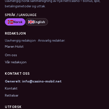
Uavhengig norsk sammenligning av nye nettcasino – bonus, spill,
betalingsmetoder og uttak.
SPRÅK / LANGUAGE
Norsk
English
REDAKSJON
Uavhengig redaksjon · Ansvarlig redaktør:
Maren Holst
Om oss
Vår redaksjon
KONTAKT OSS
Generelt: info@casino-mobil.net
Kontakt
Rettelser
UTFORSK