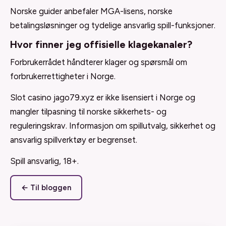
Norske guider anbefaler MGA-lisens, norske
betalingsløsninger og tydelige ansvarlig spill-funksjoner.
Hvor finner jeg offisielle klagekanaler?
Forbrukerrådet håndterer klager og spørsmål om
forbrukerrettigheter i Norge.
Slot casino jago79.xyz er ikke lisensiert i Norge og
mangler tilpasning til norske sikkerhets- og
reguleringskrav. Informasjon om spillutvalg, sikkerhet og
ansvarlig spillverktøy er begrenset.
Spill ansvarlig, 18+.
← Til bloggen