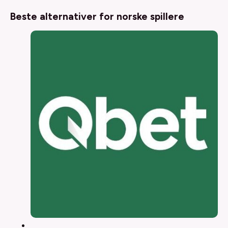
Beste alternativer for norske spillere