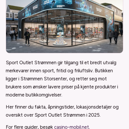
Sport Outlet Strømmen gir tilgang til et bredt utvalg
merkevarer innen sport, fritid og friluftsliv. Butikken
ligger i Strømmen Storsenter, og retter seg mot
brukere som ønsker lavere priser på kjente produkter i
moderne butikkomgivelser.
Her finner du fakta, åpningstider, lokasjonsdetaljer og
oversikt over Sport Outlet Strømmen i 2025.
For flere guider, besøk
casino-mobil.net
.