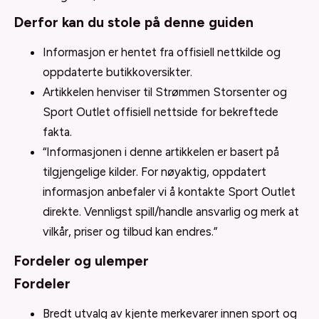
Derfor kan du stole på denne guiden
Informasjon er hentet fra offisiell nettkilde og
oppdaterte butikkoversikter.
Artikkelen henviser til Strømmen Storsenter og
Sport Outlet offisiell nettside for bekreftede
fakta.
“Informasjonen i denne artikkelen er basert på
tilgjengelige kilder. For nøyaktig, oppdatert
informasjon anbefaler vi å kontakte Sport Outlet
direkte. Vennligst spill/handle ansvarlig og merk at
vilkår, priser og tilbud kan endres.”
Fordeler og ulemper
Fordeler
Bredt utvalg av kjente merkevarer innen sport og