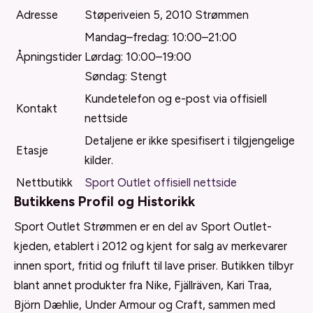
Adresse
Støperiveien 5, 2010 Strømmen
Mandag–fredag: 10:00–21:00
Åpningstider
Lørdag: 10:00–19:00
Søndag: Stengt
Kundetelefon og e-post via offisiell
Kontakt
nettside
Detaljene er ikke spesifisert i tilgjengelige
Etasje
kilder.
Nettbutikk
Sport Outlet offisiell nettside
Butikkens Profil og Historikk
Sport Outlet Strømmen er en del av Sport Outlet-
kjeden, etablert i 2012 og kjent for salg av merkevarer
innen sport, fritid og friluft til lave priser. Butikken tilbyr
blant annet produkter fra Nike, Fjällräven, Kari Traa,
Björn Dæhlie, Under Armour og Craft, sammen med