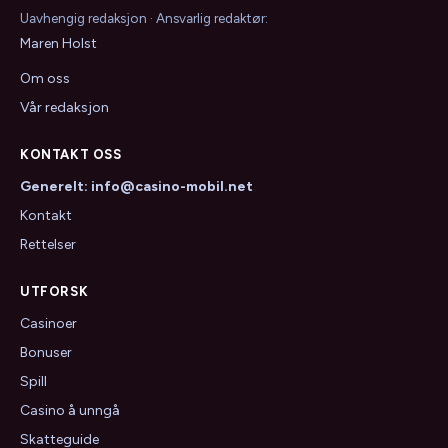
Uavhengig redaksjon · Ansvarlig redaktør:
Maren Holst
Om oss
Vår redaksjon
KONTAKT OSS
Generelt: info@casino-mobil.net
Kontakt
Rettelser
UTFORSK
Casinoer
Bonuser
Spill
Casino å unngå
Skatteguide