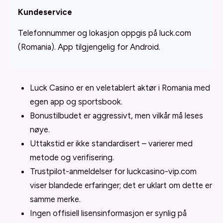
Kundeservice
Telefonnummer og lokasjon oppgis på luck.com
(Romania). App tilgjengelig for Android.
Luck Casino er en veletablert aktør i Romania med
egen app og sportsbook.
Bonustilbudet er aggressivt, men vilkår må leses
nøye.
Uttakstid er ikke standardisert – varierer med
metode og verifisering.
Trustpilot-anmeldelser for luckcasino-vip.com
viser blandede erfaringer; det er uklart om dette er
samme merke.
Ingen offisiell lisensinformasjon er synlig på