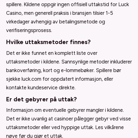
spillere. Kildene oppgir ingen offisiell uttakstid for Luck
Casino, men generell praksis i bransjen tilsier 1-5
virkedager avhengig av betalingsmetode og
verifiseringsprosess.
Hvilke uttaksmetoder finnes?
Det er ikke funnet en komplett liste over
uttaksmetoder i kildene. Sannsynlige metoder inkluderer
bankoverføring, kort og e-lommebøker. Spillere bør
sjekke luck.com for oppdatert informasjon, eller
kontakte kundeservice direkte.
Er det gebyrer på uttak?
Informasjon om eventuelle gebyrer mangler i kildene.
Det er ikke uvanlig at casinoer pålegger gebyr ved visse
uttaksmetoder eller ved hyppige uttak. Les vilkårene
nøye før du gjør et uttak.