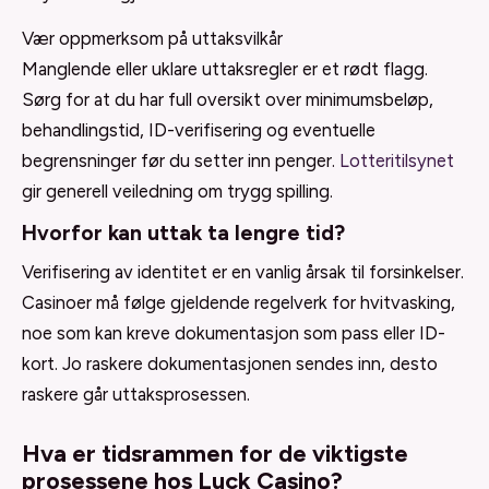
Vær oppmerksom på uttaksvilkår
Manglende eller uklare uttaksregler er et rødt flagg.
Sørg for at du har full oversikt over minimumsbeløp,
behandlingstid, ID-verifisering og eventuelle
begrensninger før du setter inn penger.
Lotteritilsynet
gir generell veiledning om trygg spilling.
Hvorfor kan uttak ta lengre tid?
Verifisering av identitet er en vanlig årsak til forsinkelser.
Casinoer må følge gjeldende regelverk for hvitvasking,
noe som kan kreve dokumentasjon som pass eller ID-
kort. Jo raskere dokumentasjonen sendes inn, desto
raskere går uttaksprosessen.
Hva er tidsrammen for de viktigste
prosessene hos Luck Casino?