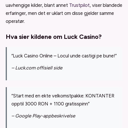
uavhengige kilder, blant annet
Trustpilot
, viser blandede
erfaringer, men det er uklart om disse gjelder samme
operatør.
Hva sier kildene om Luck Casino?
“Luck Casino Online – Locul unde castigi pe bune!”
– Luck.com offisiell side
“Start med en ekte velkomstpakke: KONTANTER
opptil 3000 RON + 1100 gratisspinn”
– Google Play-appbeskrivelse