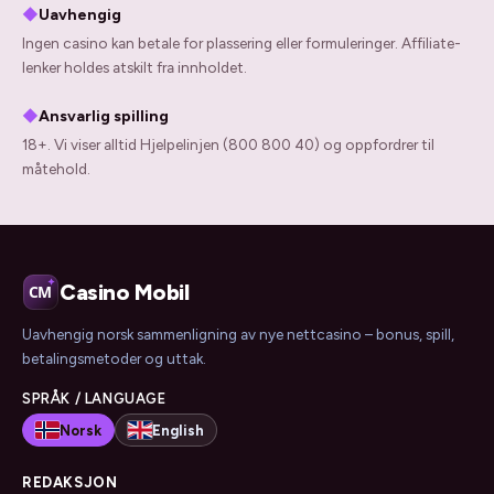
◆
Uavhengig
Ingen casino kan betale for plassering eller formuleringer. Affiliate-
lenker holdes atskilt fra innholdet.
◆
Ansvarlig spilling
18+. Vi viser alltid Hjelpelinjen (800 800 40) og oppfordrer til
måtehold.
Casino Mobil
Uavhengig norsk sammenligning av nye nettcasino – bonus, spill,
betalingsmetoder og uttak.
SPRÅK / LANGUAGE
Norsk
English
REDAKSJON