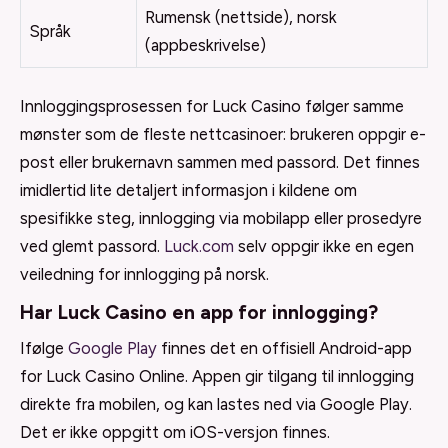
Rumensk (nettside), norsk
Språk
(appbeskrivelse)
Innloggingsprosessen for Luck Casino følger samme
mønster som de fleste nettcasinoer: brukeren oppgir e-
post eller brukernavn sammen med passord. Det finnes
imidlertid lite detaljert informasjon i kildene om
spesifikke steg, innlogging via mobilapp eller prosedyre
ved glemt passord.
Luck.com
selv oppgir ikke en egen
veiledning for innlogging på norsk.
Har Luck Casino en app for innlogging?
Ifølge
Google Play
finnes det en offisiell Android-app
for Luck Casino Online. Appen gir tilgang til innlogging
direkte fra mobilen, og kan lastes ned via Google Play.
Det er ikke oppgitt om iOS-versjon finnes.