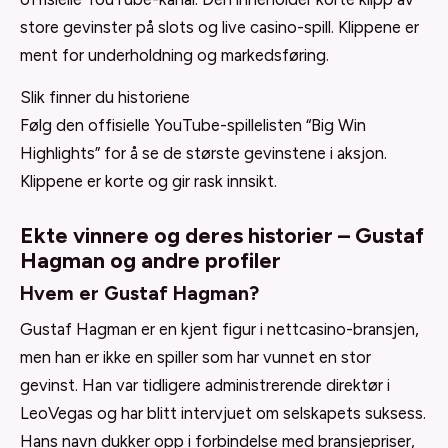
store gevinster på slots og live casino-spill. Klippene er
ment for underholdning og markedsføring.
Slik finner du historiene
Følg den offisielle YouTube-spillelisten “Big Win
Highlights” for å se de største gevinstene i aksjon.
Klippene er korte og gir rask innsikt.
Ekte vinnere og deres historier – Gustaf
Hagman og andre profiler
Hvem er Gustaf Hagman?
Gustaf Hagman er en kjent figur i nettcasino-bransjen,
men han er ikke en spiller som har vunnet en stor
gevinst. Han var tidligere administrerende direktør i
LeoVegas og har blitt intervjuet om selskapets suksess.
Hans navn dukker opp i forbindelse med bransjepriser,