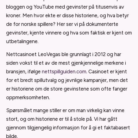
bloggen og YouTube med gevinster på titusenvis av
kroner. Men hvor ekte er disse historiene, og hva betyr
de for norske spillere? Her ser vi på dokumenterte
gevinster, kjente vinnere og hva som faktisk er kjent om
utbetalingene.
Nettcasinoet LeoVegas ble grunnlagt i 2012 og har
siden vokst til et av de mest gjenkjennelige merkene i
bransjen, ifølge
nettspillguiden.com
. Casinoet er kjent
for et bredt spillutvalg og jevnlige kampanjer, men det
er historiene om de store gevinstene som ofte fanger
oppmerksomheten.
Spørsmålet mange stiller er om man virkelig kan vinne
stort, og om historiene er til å stole på. Vi har gått
gjennom tilgjengelig informasjon for å gi et faktabasert
bilde.