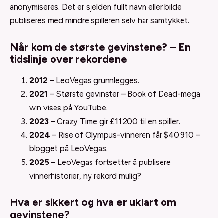
anonymiseres. Det er sjelden fullt navn eller bilde
publiseres med mindre spilleren selv har samtykket.
Når kom de største gevinstene? – En
tidslinje over rekordene
2012
– LeoVegas grunnlegges.
2021
– Største gevinster – Book of Dead-mega
win vises på YouTube.
2023
– Crazy Time gir £11 200 til en spiller.
2024
– Rise of Olympus-vinneren får $40 910 –
blogget på LeoVegas.
2025
– LeoVegas fortsetter å publisere
vinnerhistorier, ny rekord mulig?
Hva er sikkert og hva er uklart om
gevinstene?