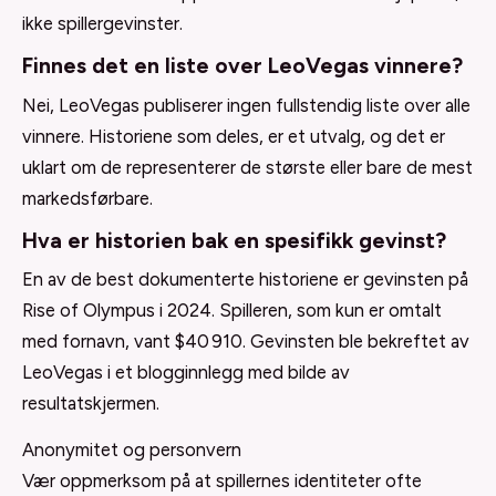
ikke spillergevinster.
Finnes det en liste over LeoVegas vinnere?
Nei, LeoVegas publiserer ingen fullstendig liste over alle
vinnere. Historiene som deles, er et utvalg, og det er
uklart om de representerer de største eller bare de mest
markedsførbare.
Hva er historien bak en spesifikk gevinst?
En av de best dokumenterte historiene er gevinsten på
Rise of Olympus i 2024. Spilleren, som kun er omtalt
med fornavn, vant $40 910. Gevinsten ble bekreftet av
LeoVegas i et blogginnlegg med bilde av
resultatskjermen.
Anonymitet og personvern
Vær oppmerksom på at spillernes identiteter ofte