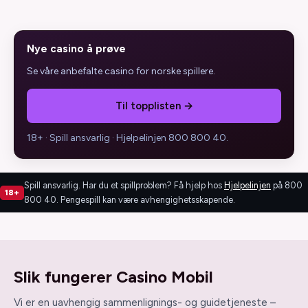
Nye casino å prøve
Se våre anbefalte casino for norske spillere.
Til topplisten →
18+ · Spill ansvarlig · Hjelpelinjen 800 800 40.
Spill ansvarlig. Har du et spillproblem? Få hjelp hos
Hjelpelinjen
på 800
18+
800 40. Pengespill kan være avhengighetsskapende.
Slik fungerer Casino Mobil
Vi er en uavhengig sammenlignings- og guidetjeneste –