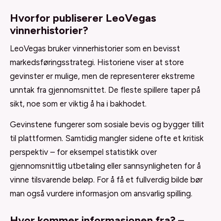
Hvorfor publiserer LeoVegas
vinnerhistorier?
LeoVegas bruker vinnerhistorier som en bevisst
markedsføringsstrategi. Historiene viser at store
gevinster er mulige, men de representerer ekstreme
unntak fra gjennomsnittet. De fleste spillere taper på
sikt, noe som er viktig å ha i bakhodet.
Gevinstene fungerer som sosiale bevis og bygger tillit
til plattformen. Samtidig mangler sidene ofte et kritisk
perspektiv – for eksempel statistikk over
gjennomsnittlig utbetaling eller sannsynligheten for å
vinne tilsvarende beløp. For å få et fullverdig bilde bør
man også vurdere informasjon om ansvarlig spilling.
Hvor kommer informasjonen fra? –