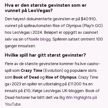
Hva er den største gevinsten som er
vunnet på LeoVegas?
Den høyest dokumenterte gevinsten er på $40 910,
vunnet på spilleautomaten Rise of Olympus (Play’n GO)
hos LeoVegas i 2024. Beløpet er oppgitt av casinoet
selv via sin
offisielle blogg
. Spilleren satset omtrent 100
ganger innsatsen.
Hvilke spill har gitt størst gevinster?
Flere av de største gevinstene kommer fra live casino-
spill som
Crazy Time
(Evolution) og populære slots
som
Book of Dead
og
Rise of Olympus
. Crazy Time
ga i 2023 en spiller en utbetaling på £11 200 fra en
innsats på £10, ifølge LeoVegas UK-bloggen. Book of
Dead-historier har blitt delt via
Big Win Highlights på
YouTube
.