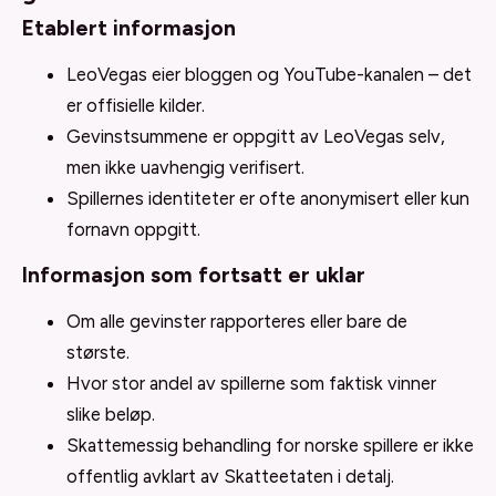
Etablert informasjon
LeoVegas eier bloggen og YouTube-kanalen – det
er offisielle kilder.
Gevinstsummene er oppgitt av LeoVegas selv,
men ikke uavhengig verifisert.
Spillernes identiteter er ofte anonymisert eller kun
fornavn oppgitt.
Informasjon som fortsatt er uklar
Om alle gevinster rapporteres eller bare de
største.
Hvor stor andel av spillerne som faktisk vinner
slike beløp.
Skattemessig behandling for norske spillere er ikke
offentlig avklart av Skatteetaten i detalj.