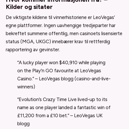
Kilder og sitater
De viktigste kildene til vinnerhistoriene er LeoVegas’
egne plattformer. Ingen uavhengige tredjeparter har
bekreftet summene offentlig, men casinoets lisensierte
status (MGA, UKGC) innebærer krav til rettferdig
rapportering av gevinster.
“A lucky player won $40,910 while playing
on the Play’n GO favourite at LeoVegas
Casino.” – LeoVegas blogg (casino-and-live-
winners)
“Evolution’s Crazy Time Live lived-up to its
name as one player landed a fantastic win of
£11,200 from a £10 bet.” – LeoVegas UK
blogg