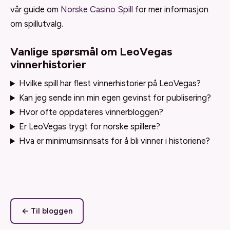
vår guide om
Norske Casino Spill
for mer informasjon
om spillutvalg.
Vanlige spørsmål om LeoVegas
vinnerhistorier
Hvilke spill har flest vinnerhistorier på LeoVegas?
Kan jeg sende inn min egen gevinst for publisering?
Hvor ofte oppdateres vinnerbloggen?
Er LeoVegas trygt for norske spillere?
Hva er minimumsinnsats for å bli vinner i historiene?
← Til bloggen