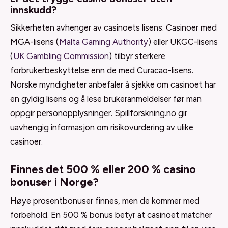
innskudd?
Sikkerheten avhenger av casinoets lisens. Casinoer med
MGA-lisens (
Malta Gaming Authority
) eller UKGC-lisens
(
UK Gambling Commission
) tilbyr sterkere
forbrukerbeskyttelse enn de med Curacao-lisens.
Norske myndigheter anbefaler å sjekke om casinoet har
en gyldig lisens og å lese brukeranmeldelser før man
oppgir personopplysninger. Spillforskning.no gir
uavhengig informasjon om risikovurdering av ulike
casinoer.
Finnes det 500 % eller 200 % casino
bonuser i Norge?
Høye prosentbonuser finnes, men de kommer med
forbehold. En 500 % bonus betyr at casinoet matcher