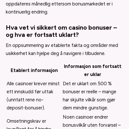
oppdateres månedlig ettersom bonusmarkedet er i
kontinuerlig endring.
Hva vet vi sikkert om casino bonuser –
og hva er fortsatt uklart?
En oppsummering av etablerte fakta og områder med
usikkerhet kan hjelpe deg å navigere i tilbudene.
Informasjon som fortsatt
Etablert informasjon
er uklar
Alle casinoer krever minst
Det er uklart om 500 %
ett innskudd før uttak
bonuser er reelle – mange
(unntatt rene no-
har skjulte vilkår som gjør
deposit-bonuser).
dem mindre gunstige.
Noen casinoer endrer
Omsetningskrav er
bonusvilkår uten forvarsel –
lovpålagt for å hindre