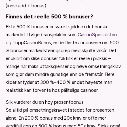
(innskudd + bonus).
Finnes det reelle 500 % bonuser?
Ekte 500 % bonuser er svært sjeldne i det norske
markedet. Ifølge bransjekilder som
CasinoSpesialisten
og ToppCasinoBonus, er de fleste annonsene om 500
% bonuser markedsføringsgrep med skjulte vilkår. Det
er uklart om slike bonuser faktisk er reelle i praksis –
mange har maks uttaksgrenser og høye omsetningskrav
som gjør dem mindre gunstige enn de fremstår. Flere
kilder antyder at 300 %–400 % er det høyeste man
realistisk kan forvente hos pålitelige casinoer.
Slik vurderer du en høy prosentbonus
Se alltid på omsetningskravet i stedet for prosenten
alene. En 200 % bonus med 20x krav er ofte mer
verdifull enn en 500 % bonus med 50x krav. Sjekk også