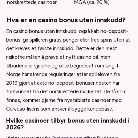
norskrettede casinoer
MGA (ca. 20 %)
Hva er en casino bonus uten innskudd?
En casino bonus uten innskudd, også kalt no-deposit-
bonus, gir spilleren gratis penger eller free spins uten at
det kreves et første innskudd. Dette er den mest
risikofrie måten å prøve et nytt casino på, men
tilbudene er sjeldne og ofte begrenset i omfang. I
Norge har strenge reguleringer etter spilleloven fra
2019 gjort at ekte no-deposit-bonuser nesten har
forsvunnet fra det norskrettede markedet. De få som
finnes, kommer gjerne fra nyetablerte casinoer med
Curacao-lisens som ønsker å bygge kundebase.
Hvilke casinoer tilbyr bonus uten innskudd i
2026?