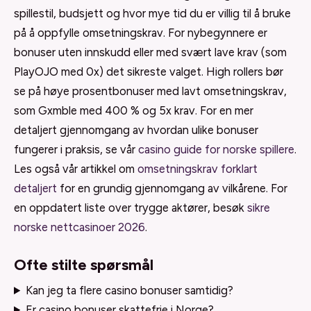
spillestil, budsjett og hvor mye tid du er villig til å bruke
på å oppfylle omsetningskrav. For nybegynnere er
bonuser uten innskudd eller med svært lave krav (som
PlayOJO med 0x) det sikreste valget. High rollers bør
se på høye prosentbonuser med lavt omsetningskrav,
som Gxmble med 400 % og 5x krav. For en mer
detaljert gjennomgang av hvordan ulike bonuser
fungerer i praksis, se vår
casino guide for norske spillere
.
Les også vår artikkel om
omsetningskrav forklart
detaljert
for en grundig gjennomgang av vilkårene. For
en oppdatert liste over trygge aktører, besøk
sikre
norske nettcasinoer 2026
.
Ofte stilte spørsmål
Kan jeg ta flere casino bonuser samtidig?
Er casino bonuser skattefrie i Norge?