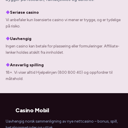
◆
Seriøse casino
Vi anbefaler kun lisensierte casino vi mener er trygge, og er tydelige
på risiko.
◆
Uavhengig
Ingen casino kan betale for plassering eller formuleringer. Affiliate-
lenker holdes atskilt fra innholdet.
◆
Ansvarlig spilling
18+. Vi viser alltid Hjelpelinjen (800 800 40) og oppfordrer til
måtehold.
Casino Mobil
Uavhengig norsk sammenligning av nye nettcasino – bonus, spill,
betalingsmetoder og uttak.