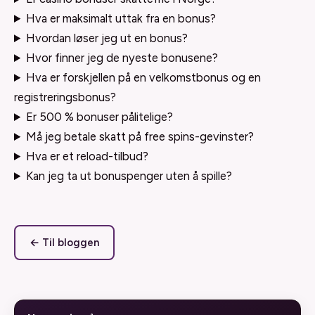
Hva er maksimalt uttak fra en bonus?
Hvordan løser jeg ut en bonus?
Hvor finner jeg de nyeste bonusene?
Hva er forskjellen på en velkomstbonus og en
registreringsbonus?
Er 500 % bonuser pålitelige?
Må jeg betale skatt på free spins-gevinster?
Hva er et reload-tilbud?
Kan jeg ta ut bonuspenger uten å spille?
← Til bloggen