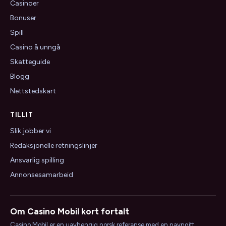
Casinoer
Bonuser
Spill
Casino å unngå
Skatteguide
Blogg
Nettstedskart
TILLIT
Slik jobber vi
Redaksjonelle retningslinjer
Ansvarlig spilling
Annonsesamarbeid
Om Casino Mobil kort fortalt
Casino Mobil er en uavhengig norsk referanse med en navngitt