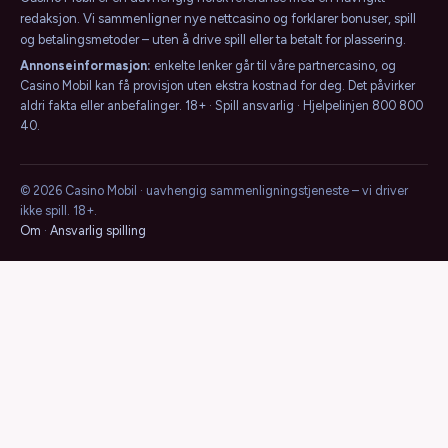
redaksjon. Vi sammenligner nye nettcasino og forklarer bonuser, spill
og betalingsmetoder – uten å drive spill eller ta betalt for plassering.
Annonseinformasjon:
enkelte lenker går til våre partnercasino, og
Casino Mobil kan få provisjon uten ekstra kostnad for deg. Det påvirker
aldri fakta eller anbefalinger. 18+ · Spill ansvarlig · Hjelpelinjen 800 800
40.
© 2026 Casino Mobil · uavhengig sammenligningstjeneste – vi driver
ikke spill. 18+.
Om
·
Ansvarlig spilling