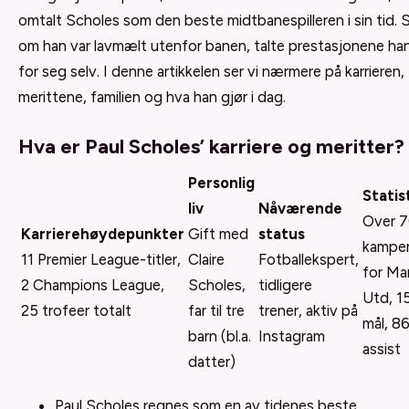
omtalt Scholes som den beste midtbanespilleren i sin tid. 
om han var lavmælt utenfor banen, talte prestasjonene ha
for seg selv. I denne artikkelen ser vi nærmere på karrieren,
merittene, familien og hva han gjør i dag.
Hva er Paul Scholes’ karriere og meritter?
Personlig
Statis
liv
Nåværende
Over 
Karrierehøydepunkter
Gift med
status
kampe
11 Premier League-titler,
Claire
Fotballekspert,
for Ma
2 Champions League,
Scholes,
tidligere
Utd, 1
25 trofeer totalt
far til tre
trener, aktiv på
mål, 8
barn (bl.a.
Instagram
assist
datter)
Paul Scholes regnes som en av tidenes beste