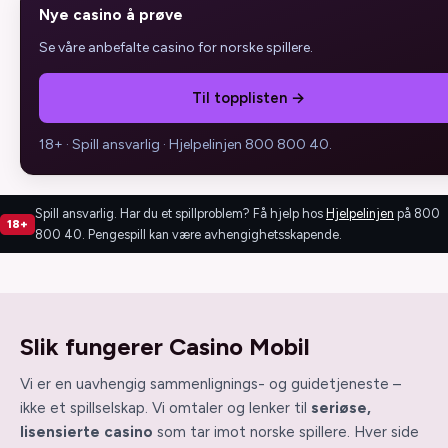
Nye casino å prøve
Se våre anbefalte casino for norske spillere.
Til topplisten →
18+ · Spill ansvarlig · Hjelpelinjen 800 800 40.
Spill ansvarlig. Har du et spillproblem? Få hjelp hos
Hjelpelinjen
på 800
18+
800 40. Pengespill kan være avhengighetsskapende.
Slik fungerer Casino Mobil
Vi er en uavhengig sammenlignings- og guidetjeneste –
ikke et spillselskap. Vi omtaler og lenker til
seriøse,
lisensierte casino
som tar imot norske spillere. Hver side