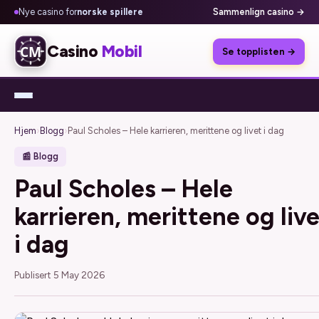
Nye casino for
norske spillere
Sammenlign casino →
Casino
Mobil
Se topplisten →
Hjem
›
Blogg
›
Paul Scholes – Hele karrieren, merittene og livet i dag
📰 Blogg
Paul Scholes – Hele
karrieren, merittene og liv
i dag
Publisert 5 May 2026