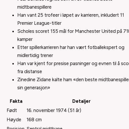
midtbanespillere
Han vant 25 trofeer i løpet av karrieren, inkludert 11
Premier League-titler
Scholes scoret 155 mål for Manchester United på 71
kamper
Etter spillerkarrieren har han vært fotballekspert og
midlertidig trener
Han var kjent for presise pasninger og evnen til å sco
fra distanse
Zinedine Zidane kalte ham «den beste midtbanespiller
sin generasjon»
Fakta
Detaljer
Født
16. november 1974 (51 år)
Høyde
168 cm
Posisjon
Sentral midtbane