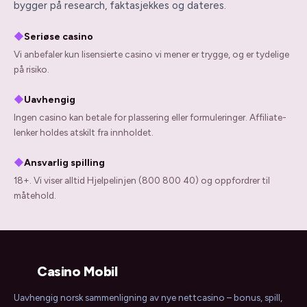
bygger på research, faktasjekkes og dateres.
◆
Seriøse casino
Vi anbefaler kun lisensierte casino vi mener er trygge, og er tydelige
på risiko.
◆
Uavhengig
Ingen casino kan betale for plassering eller formuleringer. Affiliate-
lenker holdes atskilt fra innholdet.
◆
Ansvarlig spilling
18+. Vi viser alltid Hjelpelinjen (800 800 40) og oppfordrer til
måtehold.
Casino Mobil
Uavhengig norsk sammenligning av nye nettcasino – bonus, spill,