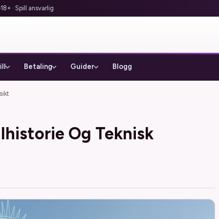
18+ · Spill ansvarlig
ll
Betaling
Guider
Blogg
sikt
lhistorie Og Teknisk