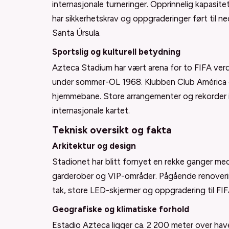
internasjonale turneringer. Opprinnelig kapasit
har sikkerhetskrav og oppgraderinger ført til n
Santa Úrsula.
Sportslig og kulturell betydning
Azteca Stadium har vært arena for to FIFA ver
under sommer-OL 1968. Klubben Club América o
hjemmebane. Store arrangementer og rekorder 
internasjonale kartet.
Teknisk oversikt og fakta
Arkitektur og design
Stadionet har blitt fornyet en rekke ganger med
garderober og VIP-områder. Pågående renovering
tak, store LED-skjermer og oppgradering til FI
Geografiske og klimatiske forhold
Estadio Azteca ligger ca. 2 200 meter over have