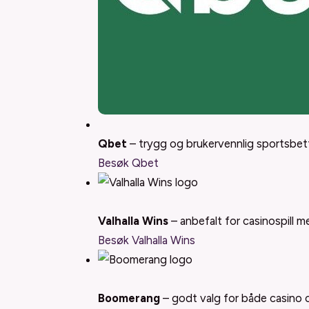
Qbet
– trygg og brukervennlig sportsbett
Besøk Qbet
Valhalla Wins
– anbefalt for casinospill m
Besøk Valhalla Wins
Boomerang
– godt valg for både casino 