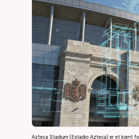
Azteca Stadium (Estadio Azteca) er et kjent fot