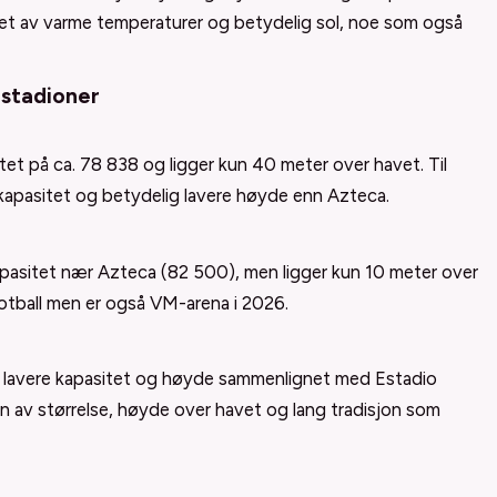
eget av varme temperaturer og betydelig sol, noe som også
 stadioner
tet på ca. 78 838 og ligger kun 40 meter over havet. Til
kapasitet og betydelig lavere høyde enn Azteca.
apasitet nær Azteca (82 500), men ligger kun 10 meter over
fotball men er også VM-arena i 2026.
lavere kapasitet og høyde sammenlignet med Estadio
 av størrelse, høyde over havet og lang tradisjon som