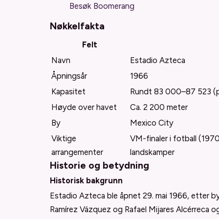
Besøk Boomerang
Nøkkelfakta
Felt
Navn
Estadio Azteca
Åpningsår
1966
Kapasitet
Rundt 83 000–87 523 (pl
Høyde over havet
Ca. 2 200 meter
By
Mexico City
Viktige
VM-finaler i fotball (197
arrangementer
landskamper
Historie og betydning
Historisk bakgrunn
Estadio Azteca ble åpnet 29. mai 1966, etter b
Ramírez Vázquez og Rafael Mijares Alcérreca og