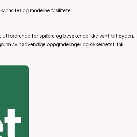
kapasitet og moderne fasiliteter.
utfordrende for spillere og besøkende ikke vant til høyden.
 grunn av nødvendige oppgraderinger og sikkerhetstiltak.