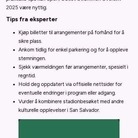
2025
være nyttig.
Tips fra eksperter
Kjøp billetter til arrangementer på forhånd for å
sikre plass.
Ankom tidlig for enkel parkering og for å oppleve
stemningen.
Sjekk værmeldingen før arrangementer, spesielt i
regntid.
Hold deg oppdatert via offisielle nettsider for
eventuelle endringer i program eller adgang.
Vurder å kombinere stadionbesøket med andre
kulturelle opplevelser i San Salvador.