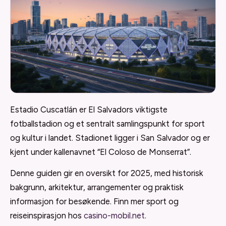
Estadio Cuscatlán er El Salvadors viktigste
fotballstadion og et sentralt samlingspunkt for sport
og kultur i landet. Stadionet ligger i San Salvador og er
kjent under kallenavnet “El Coloso de Monserrat”.
Denne guiden gir en oversikt for 2025, med historisk
bakgrunn, arkitektur, arrangementer og praktisk
informasjon for besøkende. Finn mer sport og
reiseinspirasjon hos
casino-mobil.net
.