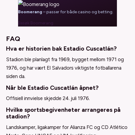
Boomerang
– passer for både casino og betting.
Besøk Boomerang
FAQ
Hva er historien bak Estadio Cuscatlán?
Stadion ble planlagt fra 1969, bygget mellom 1971 og
1976, og har vært El Salvadors viktigste fotballarena
siden da.
Når ble Estadio Cuscatlán åpnet?
Offisiell innvielse skjedde 24. juli 1976.
Hvilke sportsbegivenheter arrangeres på
stadion?
Landskamper, ligakamper for Alianza FC og CD Atlético