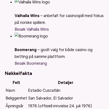
Valhalla Wins
– anbefalt for casinospill med fokus
på norske spillere.
Besøk Valhalla Wins
Boomerang
– godt valg for både casino og
betting på samme plattform.
Besøk Boomerang
Nøkkelfakta
Felt
Detaljer
Navn
Estadio Cuscatlán
Beliggenhet
San Salvador, El Salvador
Åpningsår
1976 (offisiell innvielse 24. juli 1976)