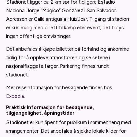
Stadionet ligger ca. 2 km sør for tidligere Estadio
Nacional Jorge “Mágico” González i San Salvador.
Adressen er Calle antigua a Huizúcar. Tilgang til stadion
er kun mulig med billett til kamp eller event; det tilbys
ingen offentlige omvisninger.
Det anbefales å kjøpe billetter på forhånd og ankomme
tidlig for å oppleve atmosfæren og se setene i
nasjonalflaggets farger. Parkering finnes rundt
stadionet.
Mer reiseinformasjon for besøgende finnes hos
Expedia
.
Praktisk informasjon for besøgende,
tilgjengelighet, åpningstider
Stadionet er kun åpent for publikum i sammenheng med
arrangementer. Det anbefales å sjekke lokale kilder for