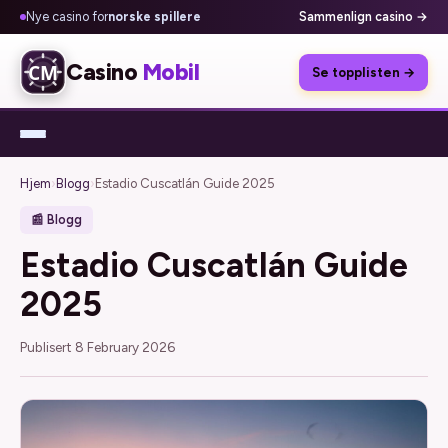
Nye casino for
norske spillere
Sammenlign casino →
Casino
Mobil
Se topplisten →
Hjem
›
Blogg
›
Estadio Cuscatlán Guide 2025
📰 Blogg
Estadio Cuscatlán Guide
2025
Publisert 8 February 2026