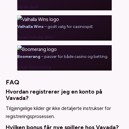
Besøk Qbet
Valhalla Wins
– godt valg for casinospill.
Besøk Valhalla Wins
Boomerang
– passer for både casino og betting.
Besøk Boomerang
FAQ
Hvordan registrerer jeg en konto på
Vavada?
Tilgjengelige kilder gir ikke detaljerte instrukser for
registreringsprosessen.
Hvilken bonus får nye spillere hos Vavada?