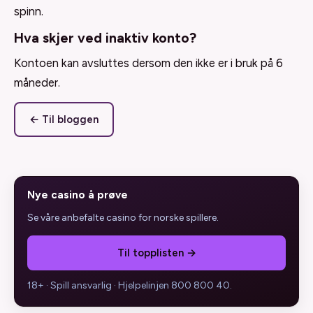
spinn.
Hva skjer ved inaktiv konto?
Kontoen kan avsluttes dersom den ikke er i bruk på 6
måneder.
← Til bloggen
Nye casino å prøve
Se våre anbefalte casino for norske spillere.
Til topplisten →
18+ · Spill ansvarlig · Hjelpelinjen 800 800 40.