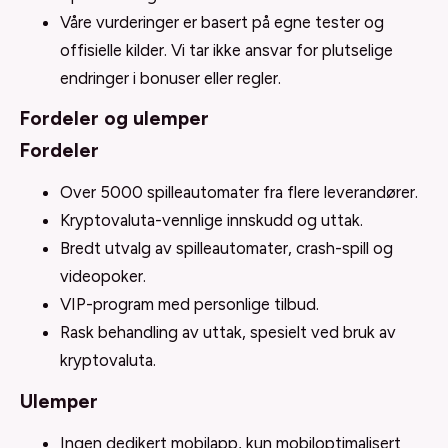
Våre vurderinger er basert på egne tester og
offisielle kilder. Vi tar ikke ansvar for plutselige
endringer i bonuser eller regler.
Fordeler og ulemper
Fordeler
Over 5000 spilleautomater fra flere leverandører.
Kryptovaluta-vennlige innskudd og uttak.
Bredt utvalg av spilleautomater, crash-spill og
videopoker.
VIP-program med personlige tilbud.
Rask behandling av uttak, spesielt ved bruk av
kryptovaluta.
Ulemper
Ingen dedikert mobilapp, kun mobiloptimalisert