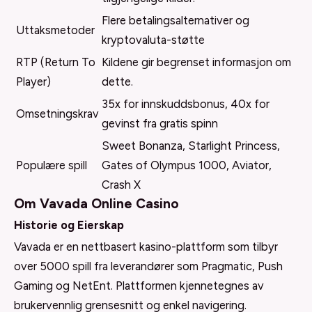
Flere betalingsalternativer og
Uttaksmetoder
kryptovaluta-støtte
RTP (Return To
Kildene gir begrenset informasjon om
Player)
dette.
35x for innskuddsbonus, 40x for
Omsetningskrav
gevinst fra gratis spinn
Sweet Bonanza, Starlight Princess,
Populære spill
Gates of Olympus 1000, Aviator,
Crash X
Om Vavada Online Casino
Historie og Eierskap
Vavada er en nettbasert kasino-plattform som tilbyr
over 5000 spill fra leverandører som Pragmatic, Push
Gaming og NetEnt. Plattformen kjennetegnes av
brukervennlig grensesnitt og enkel navigering.