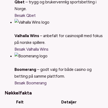
Qbet
– trygg og brukervennlig sportsbetting i
Norge.
Besøk Qbet
Valhalla Wins
– anbefalt for casinospill med fokus
på norske spillere.
Besøk Valhalla Wins
Boomerang
– godt valg for både casino og
betting på samme plattform.
Besøk Boomerang
Nøkkelfakta
Felt
Detaljer