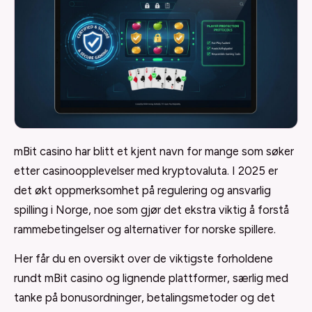
mBit casino har blitt et kjent navn for mange som søker
etter casinoopplevelser med kryptovaluta. I 2025 er
det økt oppmerksomhet på regulering og ansvarlig
spilling i Norge, noe som gjør det ekstra viktig å forstå
rammebetingelser og alternativer for norske spillere.
Her får du en oversikt over de viktigste forholdene
rundt mBit casino og lignende plattformer, særlig med
tanke på bonusordninger, betalingsmetoder og det