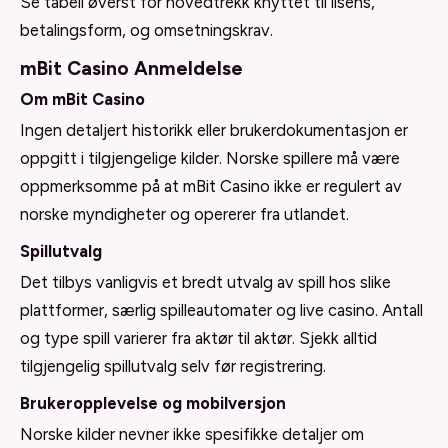
Se tabell øverst for hovedtrekk knyttet til lisens,
betalingsform, og omsetningskrav.
mBit Casino Anmeldelse
Om mBit Casino
Ingen detaljert historikk eller brukerdokumentasjon er
oppgitt i tilgjengelige kilder. Norske spillere må være
oppmerksomme på at mBit Casino ikke er regulert av
norske myndigheter og opererer fra utlandet.
Spillutvalg
Det tilbys vanligvis et bredt utvalg av spill hos slike
plattformer, særlig spilleautomater og live casino. Antall
og type spill varierer fra aktør til aktør. Sjekk alltid
tilgjengelig spillutvalg selv før registrering.
Brukeropplevelse og mobilversjon
Norske kilder nevner ikke spesifikke detaljer om