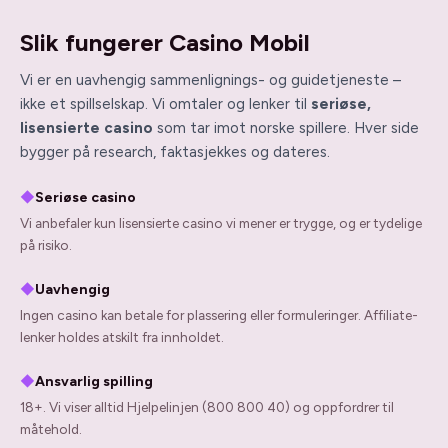
Slik fungerer Casino Mobil
Vi er en uavhengig sammenlignings- og guidetjeneste –
ikke et spillselskap. Vi omtaler og lenker til
seriøse,
lisensierte casino
som tar imot norske spillere. Hver side
bygger på research, faktasjekkes og dateres.
◆
Seriøse casino
Vi anbefaler kun lisensierte casino vi mener er trygge, og er tydelige
på risiko.
◆
Uavhengig
Ingen casino kan betale for plassering eller formuleringer. Affiliate-
lenker holdes atskilt fra innholdet.
◆
Ansvarlig spilling
18+. Vi viser alltid Hjelpelinjen (800 800 40) og oppfordrer til
måtehold.