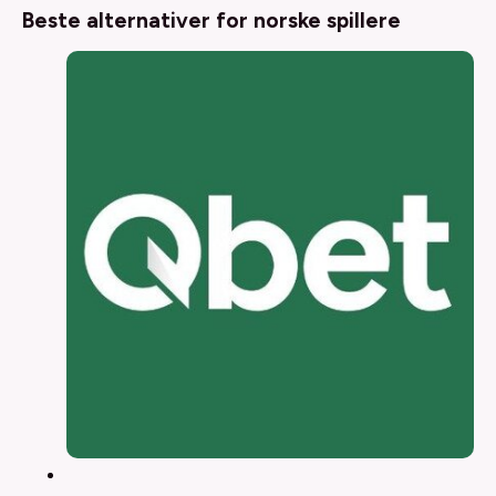
Beste alternativer for norske spillere