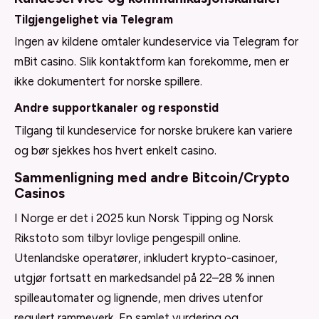
Tilgjengelighet via Telegram
Ingen av kildene omtaler kundeservice via Telegram for
mBit casino. Slik kontaktform kan forekomme, men er
ikke dokumentert for norske spillere.
Andre supportkanaler og responstid
Tilgang til kundeservice for norske brukere kan variere
og bør sjekkes hos hvert enkelt casino.
Sammenligning med andre Bitcoin/Crypto
Casinos
I Norge er det i 2025 kun Norsk Tipping og Norsk
Rikstoto som tilbyr lovlige pengespill online.
Utenlandske operatører, inkludert krypto-casinoer,
utgjør fortsatt en markedsandel på 22–28 % innen
spilleautomater og lignende, men drives utenfor
regulert rammeverk. En samlet vurdering og