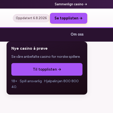
Sammenlign casino →
Se topplisten →
Oppdatert 6.8.2026
Om oss
Nye casino å prøve
Se våre anbefalte casino for norske spillere.
Til topplisten →
18+ · Spill ansvarlig · Hjelpelinjen 800 800
40.