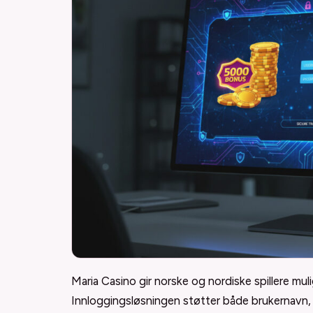
Maria Casino gir norske og nordiske spillere muli
Innloggingsløsningen støtter både brukernavn, p