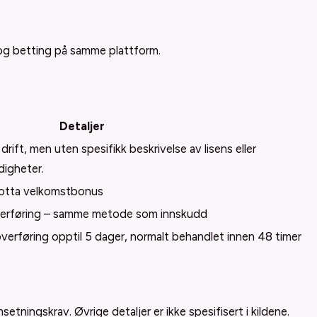
og betting på samme plattform.
Detaljer
l drift, men uten spesifikk beskrivelse av lisens eller
digheter.
motta velkomstbonus
verføring – samme metode som innskudd
erføring opptil 5 dager, normalt behandlet innen 48 timer
tningskrav. Øvrige detaljer er ikke spesifisert i kildene.