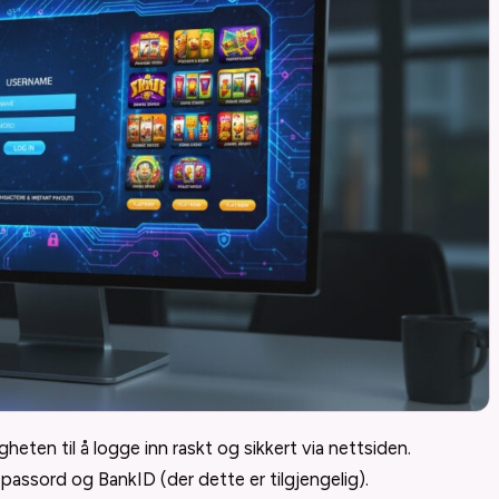
gheten til å logge inn raskt og sikkert via nettsiden.
assord og BankID (der dette er tilgjengelig).