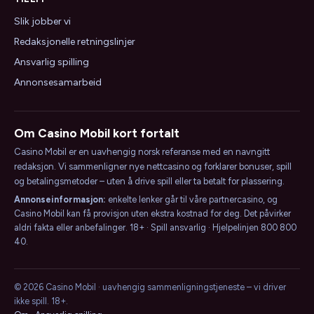
Slik jobber vi
Redaksjonelle retningslinjer
Ansvarlig spilling
Annonsesamarbeid
Om Casino Mobil kort fortalt
Casino Mobil er en uavhengig norsk referanse med en navngitt
redaksjon. Vi sammenligner nye nettcasino og forklarer bonuser, spill
og betalingsmetoder – uten å drive spill eller ta betalt for plassering.
Annonseinformasjon:
enkelte lenker går til våre partnercasino, og
Casino Mobil kan få provisjon uten ekstra kostnad for deg. Det påvirker
aldri fakta eller anbefalinger. 18+ · Spill ansvarlig · Hjelpelinjen 800 800
40.
© 2026 Casino Mobil · uavhengig sammenligningstjeneste – vi driver
ikke spill. 18+.