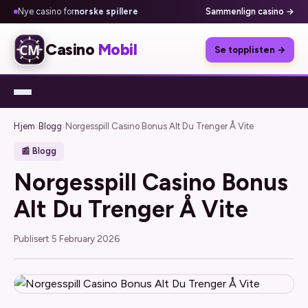
Nye casino for
norske spillere
Sammenlign casino →
Casino
Mobil
Se topplisten →
Hjem
›
Blogg
›
Norgesspill Casino Bonus Alt Du Trenger Å Vite
📰 Blogg
Norgesspill Casino Bonus
Alt Du Trenger Å Vite
Publisert 5 February 2026