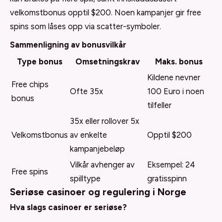
velkomstbonus opptil $200. Noen kampanjer gir free
spins som låses opp via scatter-symboler.
Sammenligning av bonusvilkår
Type bonus
Omsetningskrav
Maks. bonus
Kildene nevner
Free chips
Ofte 35x
100 Euro i noen
bonus
tilfeller
35x eller rollover 5x
Velkomstbonus
av enkelte
Opptil $200
kampanjebeløp
Vilkår avhenger av
Eksempel: 24
Free spins
spilltype
gratisspinn
Seriøse casinoer og regulering i Norge
Hva slags casinoer er seriøse?