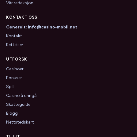
Vår redaksjon
KONTAKT OSS
Generelt: info@casino-mobil.net
Kontakt
Rettelser
UTFORSK
Casinoer
Bonuser
Spill
Casino å unngå
Skatteguide
Blogg
Nettstedskart
TILLIT