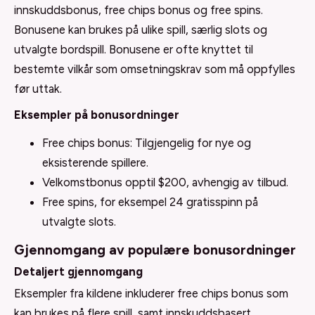
innskuddsbonus, free chips bonus og free spins.
Bonusene kan brukes på ulike spill, særlig slots og
utvalgte bordspill. Bonusene er ofte knyttet til
bestemte vilkår som omsetningskrav som må oppfylles
før uttak.
Eksempler på bonusordninger
Free chips bonus: Tilgjengelig for nye og
eksisterende spillere.
Velkomstbonus opptil $200, avhengig av tilbud.
Free spins, for eksempel 24 gratisspinn på
utvalgte slots.
Gjennomgang av populære bonusordninger
Detaljert gjennomgang
Eksempler fra kildene inkluderer free chips bonus som
kan brukes på flere spill, samt innskuddsbasert