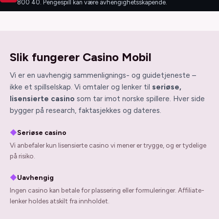
800 40. Pengespill kan være avhengighetsskapende.
Slik fungerer Casino Mobil
Vi er en uavhengig sammenlignings- og guidetjeneste –
ikke et spillselskap. Vi omtaler og lenker til
seriøse,
lisensierte casino
som tar imot norske spillere. Hver side
bygger på research, faktasjekkes og dateres.
◆
Seriøse casino
Vi anbefaler kun lisensierte casino vi mener er trygge, og er tydelige
på risiko.
◆
Uavhengig
Ingen casino kan betale for plassering eller formuleringer. Affiliate-
lenker holdes atskilt fra innholdet.