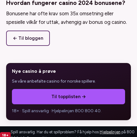
Hvordan fungerer casino 2024 bonusene?
Bonusene har ofte krav som 35x omsetning eller
spesielle vilkår for uttak, avhengig av bonus og casino.
← Til bloggen
Nye casino å prøve
Se våre anbefalte casino for norske spillere.
Til topplisten →
18+ · Spill ansvarlig · Hjelpelinjen 800 800 40.
Spill ansvarlig. Har du et spillproblem? Få hjelp hos
Hjelpelinjen
på 800
18+