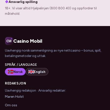
◆
Ansvarlig spilling
18+. Vi viser alltid Hjelpelinjen (800 800 40) og oppfordrer til
måtehold.
Casino Mobil
Uavhengig norsk sammenligning av nye nettcasino – bonus, spill,
betalingsmetoder og uttak.
SPRÅK / LANGUAGE
Norsk
English
REDAKSJON
Uavhengig redaksjon · Ansvarlig redaktør:
Maren Holst
Om oss