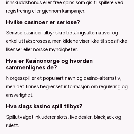
innskuddsbonus eller free spins som gis til spillere ved
registrering eller gjennom kampanjer.
Hvilke casinoer er seriøse?
Seriøse casinoer tilbyr sikre betalingsalternativer og
enkel uttaksprosess, men kildene viser ikke til spesifikke
lisenser eller norske myndigheter.
Hva er Kasinonorge og hvordan
sammenlignes de?
Norgesspill er et populært navn og casino-alternativ,
men det finnes begrenset informasjon om regulering og
ansvarlighet.
Hva slags kasino spill tilbys?
Spillutvalget inkluderer slots, live dealer, blackjack og
rulett.