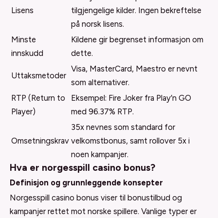
Lisens
tilgjengelige kilder. Ingen bekreftelse
på norsk lisens.
Minste
Kildene gir begrenset informasjon om
innskudd
dette.
Visa, MasterCard, Maestro er nevnt
Uttaksmetoder
som alternativer.
RTP (Return to
Eksempel: Fire Joker fra Play’n GO
Player)
med 96.37% RTP.
35x nevnes som standard for
Omsetningskrav
velkomstbonus, samt rollover 5x i
noen kampanjer.
Hva er norgesspill casino bonus?
Definisjon og grunnleggende konsepter
Norgesspill casino bonus viser til bonustilbud og
kampanjer rettet mot norske spillere. Vanlige typer er