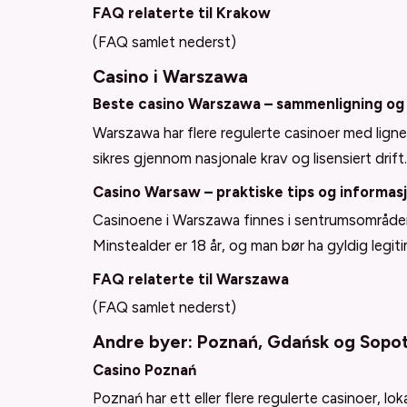
FAQ relaterte til Krakow
(FAQ samlet nederst)
Casino i Warszawa
Beste casino Warszawa – sammenligning og
Warszawa har flere regulerte casinoer med lign
sikres gjennom nasjonale krav og lisensiert drift.
Casino Warsaw – praktiske tips og informas
Casinoene i Warszawa finnes i sentrumsområder, t
Minstealder er 18 år, og man bør ha gyldig legit
FAQ relaterte til Warszawa
(FAQ samlet nederst)
Andre byer: Poznań, Gdańsk og Sopo
Casino Poznań
Poznań har ett eller flere regulerte casinoer, loka