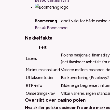
Besøk Valhalla Wins
Boomerang
– godt valg for både casino 
Besøk Boomerang
Nøkkelfakta
Felt
Polens nasjonale finanstil
Lisens
(nettkasinoer anbefalt for n
Minimumsinnskudd
Varierer mellom casinoer, deta
Uttaksmetoder
Bankoverføring (Przelewy24)
RTP-info
Kildene gir begrenset info
Omsetningskrav
Vilkår varierer, ingen standa
Oversikt over casino polen
Hva skiller polske casinoer fra andre marke