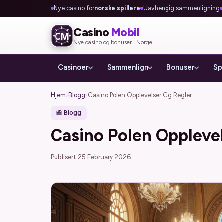
Nye casino for
norske spillere
Uavhengig sammenligning
Casino
Mobil
Nye casino og bonuser i Norge
Casinoer
Sammenlign
Bonuser
Spi
Hjem
›
Blogg
›
Casino Polen Opplevelser Og Regler
📰 Blogg
Casino Polen Oppleve
Publisert 25 February 2026