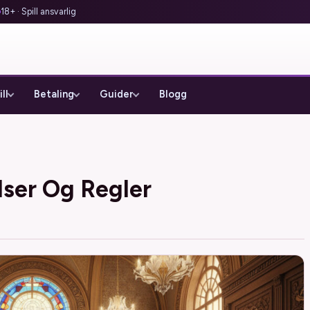
18+ · Spill ansvarlig
ll
Betaling
Guider
Blogg
lser Og Regler