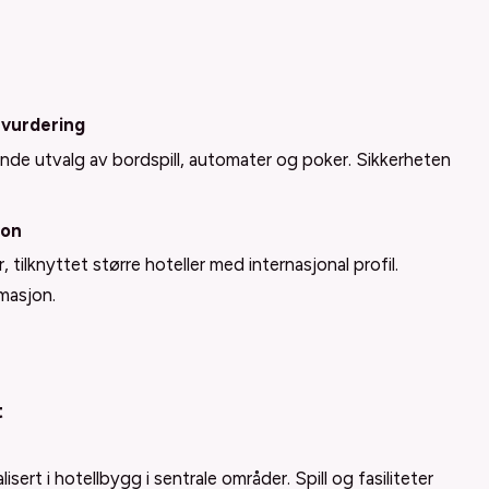
 vurdering
ende utvalg av bordspill, automater og poker. Sikkerheten
jon
ilknyttet større hoteller med internasjonal profil.
imasjon.
t
lisert i hotellbygg i sentrale områder. Spill og fasiliteter