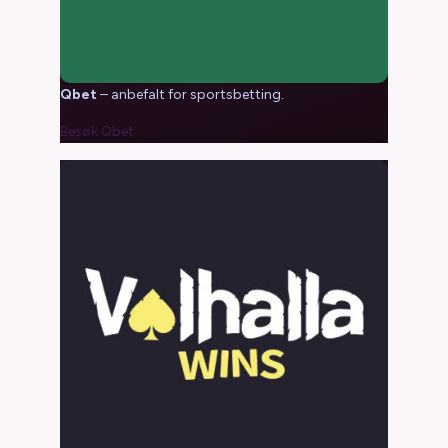
Qbet
– anbefalt for sportsbetting.
Besøk Qbet