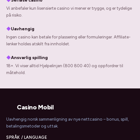
◆
Seriøse casino
Vi anbefaler kun lisensierte casino vi mener er trygge, og er tydelige
på risiko.
◆
Uavhengig
Ingen casino kan betale for plassering eller formuleringer. Affiliate-
lenker holdes atskilt fra innholdet.
◆
Ansvarlig spilling
18+. Vi viser alltid Hjelpelinjen (800 800 40) og oppfordrer til
måtehold.
Casino Mobil
Uavhengig norsk sammenligning av nye nettcasino – bonus, spill,
betalingsmetoder og uttak.
SPRÅK / LANGUAGE