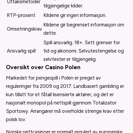
Uttaksmetoder
tilgjengelige kilder.
RTP-prosent
Kildene gir ingen informasjon.
Kildene gir begrenset informasjon om
Omsetningskrav
dette.
Spill ansvarlig. 18+. Sett grenser for
Ansvarlig spill
tid og økonomi. Selvutestengelse og
selvtester er tilgjengelig.
Oversikt over Casino Polen
Markedet for pengespill i Polen er preget av
reguleringer fra 2009 og 2017. Landbasert gambling er
kun tillatt for et fåtall lisensierte aktører, og det er
nasjonalt monopol på nettspill gjennom Totalizator
Sportowy. Arrangører må overholde strenge krav etter
polsk lov.
Norske nettcasinoer er normalt regulert av europeiske