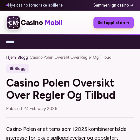
Nye casino for
norske spillere
Sammenlign casino →
Casino
Mobil
Se topplisten →
Hjem
›
Blogg
›
Casino Polen Oversikt Over Regler Og Tilbud
📰 Blogg
Casino Polen Oversikt
Over Regler Og Tilbud
Publisert 24 February 2026
Casino Polen er et tema som i 2025 kombinerer både
interesse for lokale spillopplevelser og oppdatert