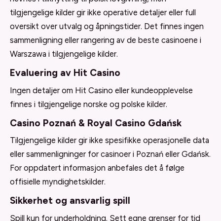
tilgjengelige kilder gir ikke operative detaljer eller full
oversikt over utvalg og åpningstider. Det finnes ingen
sammenligning eller rangering av de beste casinoene i
Warszawa i tilgjengelige kilder.
Evaluering av Hit Casino
Ingen detaljer om Hit Casino eller kundeopplevelse
finnes i tilgjengelige norske og polske kilder.
Casino Poznań & Royal Casino Gdańsk
Tilgjengelige kilder gir ikke spesifikke operasjonelle data
eller sammenligninger for casinoer i Poznań eller Gdańsk.
For oppdatert informasjon anbefales det å følge
offisielle myndighetskilder.
Sikkerhet og ansvarlig spill
Spill kun for underholdning. Sett egne grenser for tid