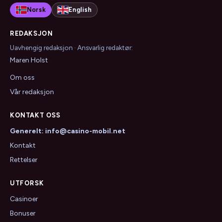
Norsk
English
REDAKSJON
Uavhengig redaksjon · Ansvarlig redaktør:
Maren Holst
Om oss
Vår redaksjon
KONTAKT OSS
Generelt: info@casino-mobil.net
Kontakt
Rettelser
UTFORSK
Casinoer
Bonuser