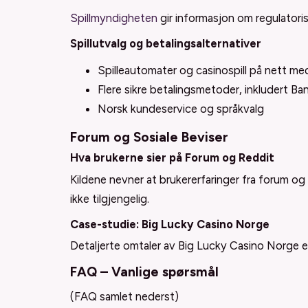
Spillmyndigheten
gir informasjon om regulatoris
Spillutvalg og betalingsalternativer
Spilleautomater og casinospill på nett me
Flere sikre betalingsmetoder, inkludert B
Norsk kundeservice og språkvalg
Forum og Sosiale Beviser
Hva brukerne sier på Forum og Reddit
Kildene nevner at brukererfaringer fra forum og 
ikke tilgjengelig.
Case-studie: Big Lucky Casino Norge
Detaljerte omtaler av Big Lucky Casino Norge er i
FAQ – Vanlige spørsmål
(FAQ samlet nederst)