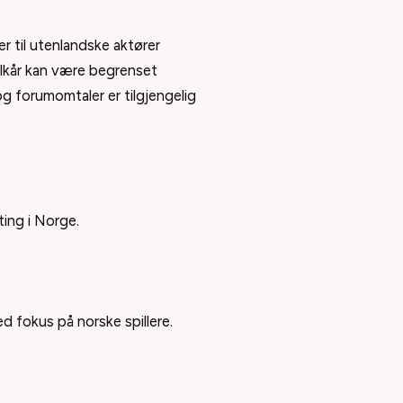
r til utenlandske aktører
ilkår kan være begrenset
g forumomtaler er tilgjengelig
ing i Norge.
ed fokus på norske spillere.