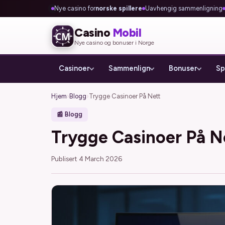
Nye casino for
norske spillere
Uavhengig sammenligning
Casino
Mobil
Nye casino og bonuser i Norge
Casinoer
Sammenlign
Bonuser
Spi
Hjem
›
Blogg
›
Trygge Casinoer På Nett
📰 Blogg
Trygge Casinoer På N
Publisert 4 March 2026