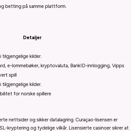
og betting på samme plattform.
Detaljer
 tilgjengelige kilder.
ard, e-lommebøker, kryptovaluta, BankID-innlogging, Vipps
ert spill
 tilgjengelige kilder.
ibilitet for norske spillere
erte nettsider og sikker datalagring. Curaçao-lisensen er
L-kryptering og tydelige vilkår. Lisensierte casinoer sikrer at