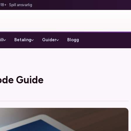
18+ · Spill ansvarlig
ll
Betaling
Guider
Blogg
ode Guide