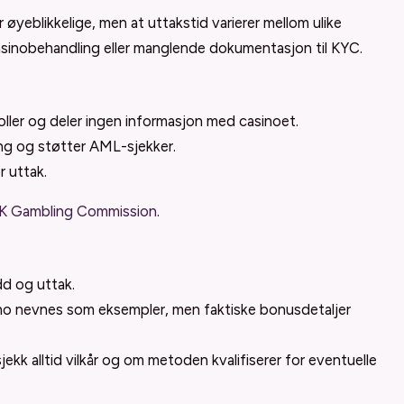
 øyeblikkelige, men at uttakstid varierer mellom ulike
kasinobehandling eller manglende dokumentasjon til KYC.
ller og deler ingen informasjon med casinoet.
ng og støtter AML-sjekker.
r uttak.
K Gambling Commission
.
dd og uttak.
no nevnes som eksempler, men faktiske bonusdetaljer
jekk alltid vilkår og om metoden kvalifiserer for eventuelle