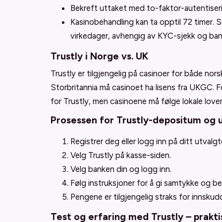
Bekreft uttaket med to-faktor-autentiser
Kasinobehandling kan ta opptil 72 timer. S
virkedager, avhengig av KYC-sjekk og ban
Trustly i Norge vs. UK
Trustly er tilgjengelig på casinoer for både nors
Storbritannia må casinoet ha lisens fra UKGC. Fo
for Trustly, men casinoene må følge lokale lover
Prosessen for Trustly-depositum og 
Registrer deg eller logg inn på ditt utvalgt
Velg Trustly på kasse-siden.
Velg banken din og logg inn.
Følg instruksjoner for å gi samtykke og b
Pengene er tilgjengelig straks for innskud
Test og erfaring med Trustly – prakti