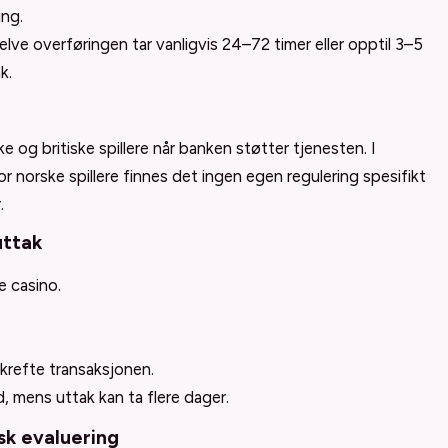
ing.
elve overføringen tar vanligvis 24–72 timer eller opptil 3–5
k.
ke og britiske spillere når banken støtter tjenesten. I
r norske spillere finnes det ingen egen regulering spesifikt
.
uttak
e casino.
ekrefte transaksjonen.
d, mens uttak kan ta flere dager.
sk evaluering