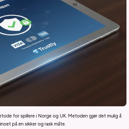
etode for spillere i Norge og UK. Metoden gjør det mulig å
inoet på en sikker og rask måte.