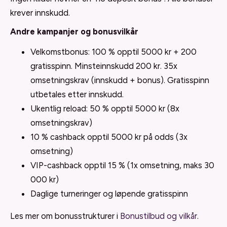
krever innskudd.
Andre kampanjer og bonusvilkår
Velkomstbonus: 100 % opptil 5000 kr + 200
gratisspinn. Minsteinnskudd 200 kr. 35x
omsetningskrav (innskudd + bonus). Gratisspinn
utbetales etter innskudd.
Ukentlig reload: 50 % opptil 5000 kr (8x
omsetningskrav)
10 % cashback opptil 5000 kr på odds (3x
omsetning)
VIP-cashback opptil 15 % (1x omsetning, maks 30
000 kr)
Daglige turneringer og løpende gratisspinn
Les mer om bonusstrukturer i
Bonustilbud og vilkår
.