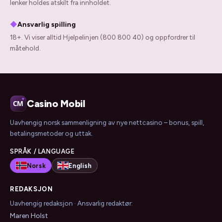
lenker holdes atskilt fra innholdet.
◆
Ansvarlig spilling
18+. Vi viser alltid Hjelpelinjen (800 800 40) og oppfordrer til
måtehold.
Casino Mobil
Uavhengig norsk sammenligning av nye nettcasino – bonus, spill,
betalingsmetoder og uttak.
SPRÅK / LANGUAGE
Norsk
English
REDAKSJON
Uavhengig redaksjon · Ansvarlig redaktør:
Maren Holst