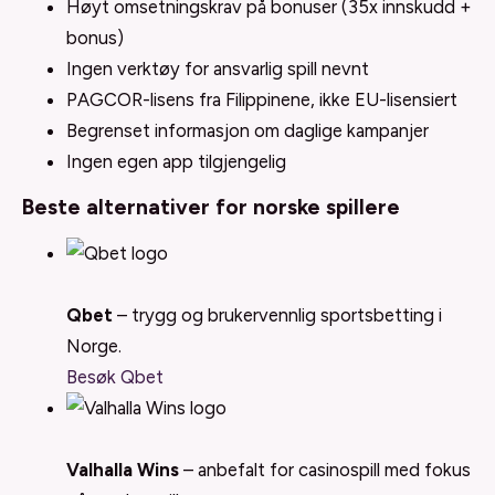
Høyt omsetningskrav på bonuser (35x innskudd +
bonus)
Ingen verktøy for ansvarlig spill nevnt
PAGCOR-lisens fra Filippinene, ikke EU-lisensiert
Begrenset informasjon om daglige kampanjer
Ingen egen app tilgjengelig
Beste alternativer for norske spillere
Qbet
– trygg og brukervennlig sportsbetting i
Norge.
Besøk Qbet
Valhalla Wins
– anbefalt for casinospill med fokus