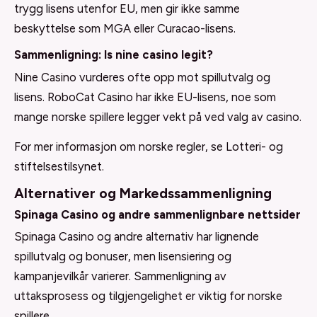
trygg lisens utenfor EU, men gir ikke samme
beskyttelse som MGA eller Curacao-lisens.
Sammenligning: Is nine casino legit?
Nine Casino vurderes ofte opp mot spillutvalg og
lisens. RoboCat Casino har ikke EU-lisens, noe som
mange norske spillere legger vekt på ved valg av casino.
For mer informasjon om norske regler, se Lotteri- og
stiftelsestilsynet.
Alternativer og Markedssammenligning
Spinaga Casino og andre sammenlignbare nettsider
Spinaga Casino og andre alternativ har lignende
spillutvalg og bonuser, men lisensiering og
kampanjevilkår varierer. Sammenligning av
uttaksprosess og tilgjengelighet er viktig for norske
spillere.