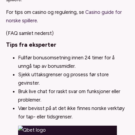
For tips om casino og regulering, se
Casino guide for
norske spillere
.
(FAQ samlet nederst)
Tips fra eksperter
Fullfør bonusomsetning innen 24 timer for å
unngå tap av bonusmidler.
Sjekk uttaksgrenser og prosess før store
gevinster.
Bruk live chat for raskt svar om funksjoner eller
problemer.
Vær bevisst på at det ikke finnes norske verktøy
for tap- eller tidsgrenser.