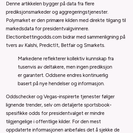
Denne artikkelen bygger på data fra flere
prediksjonsmarkeder og aggregeringstjenester.
Polymarket er den primære kilden med direkte tilgang til
markedsdata for presidentvalgvinnere.
Electionbettingodds.com bidrar med sammenligning på
tvers av Kalshi, PredictIt, Betfair og Smarkets.
Markedene reflekterer kollektiv kunnskap fra
tusenvis av deltakere, men ingen prediksjon
er garantert. Oddsene endres kontinuerlig
basert på nye hendelser og informasjon.
Oddschecker og Vegas-inspirerte tjenester følger
lignende trender, selv om detaljerte sportsbook-
spesifikke odds for presidentvalget er mindre
tilgjengelige i offentlige kilder. For den mest
oppdaterte informasjonen anbefales det å sjekke de