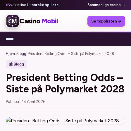
Nye casino for
norske spillere
Sammenlign casino →
Casino
Mobil
Se topplisten →
Hjem
›
Blogg
›
President Betting Odds – Siste på Polymarket 2028
📰 Blogg
President Betting Odds –
Siste på Polymarket 2028
Publisert 14 April 2026