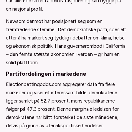
han allerede sitter i administrasjonen og kan bygge på
en nasjonal profil.
Newsom derimot har posisjonert seg som en
fremtredende stemme i Det demokratiske parti, spesielt
etter å ha markert seg tydelig i debatter om klima, helse
og økonomisk politikk. Hans guvernørombod i California
– den femte største økonomien i verden – gir ham en
solid plattform.
Partifordelingen i markedene
Electionbettingodds.com aggregerer data fra flere
markeder og viser et interessant bilde: demokratene
ligger samlet på 52,7 prosent, mens republikanerne
følger på 47,3 prosent. Denne marginale ledelsen for
demokratene har blitt forsterket de siste månedene,
delvis på grunn av utenrikspolitiske hendelser.