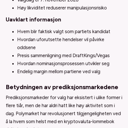
Høy likviditet reduserer manipulasjonsrisiko
Uavklart informasjon
Hvem blir faktisk valgt som partiets kandidat
Hvordan uforutsette hendelser vil påvirke
oddsene
Presis sammenligning med DraftKings/Vegas
Hvordan nominasjonsprosessen utvikler seg
Endelig margin mellom partiene ved valg
Betydningen av prediksjonsmarkedene
Prediksjonsmarkeder for valg har eksistert i ulike former i
flere tiår, men de har aldri hatt like høy aktivitet som i
dag. Polymarket har revolusjonert tilgjengeligheten ved
å la hvem som helst med en kryptovaluta-lommebok