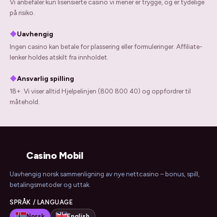
Vi anbefaler kun lisensierte casino vi mener er trygge, og er tydelige
på risiko.
◆
Uavhengig
Ingen casino kan betale for plassering eller formuleringer. Affiliate-
lenker holdes atskilt fra innholdet.
◆
Ansvarlig spilling
18+. Vi viser alltid Hjelpelinjen (800 800 40) og oppfordrer til
måtehold.
Casino Mobil
Uavhengig norsk sammenligning av nye nettcasino – bonus, spill,
betalingsmetoder og uttak.
SPRÅK / LANGUAGE
Norsk
English