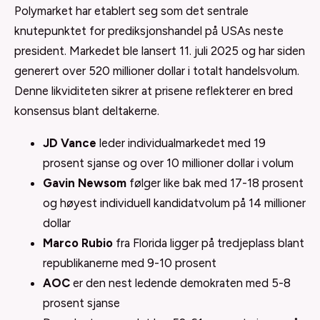
Polymarket har etablert seg som det sentrale
knutepunktet for prediksjonshandel på USAs neste
president. Markedet ble lansert 11. juli 2025 og har siden
generert over 520 millioner dollar i totalt handelsvolum.
Denne likviditeten sikrer at prisene reflekterer en bred
konsensus blant deltakerne.
JD Vance
leder individualmarkedet med 19
prosent sjanse og over 10 millioner dollar i volum
Gavin Newsom
følger like bak med 17-18 prosent
og høyest individuell kandidatvolum på 14 millioner
dollar
Marco Rubio
fra Florida ligger på tredjeplass blant
republikanerne med 9-10 prosent
AOC
er den nest ledende demokraten med 5-8
prosent sjanse