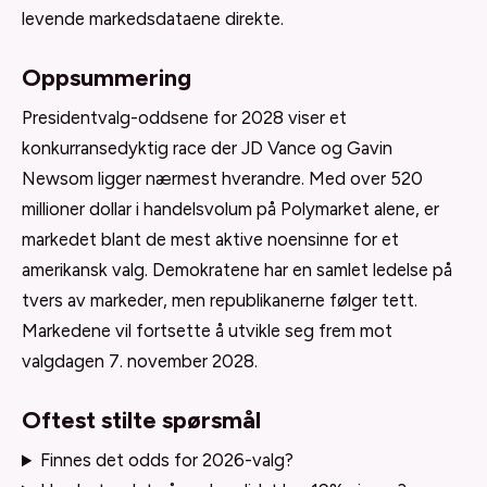
levende markedsdataene direkte.
Oppsummering
Presidentvalg-oddsene for 2028 viser et
konkurransedyktig race der JD Vance og Gavin
Newsom ligger nærmest hverandre. Med over 520
millioner dollar i handelsvolum på Polymarket alene, er
markedet blant de mest aktive noensinne for et
amerikansk valg. Demokratene har en samlet ledelse på
tvers av markeder, men republikanerne følger tett.
Markedene vil fortsette å utvikle seg frem mot
valgdagen 7. november 2028.
Oftest stilte spørsmål
Finnes det odds for 2026-valg?