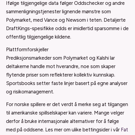
Ifølge tilgjengelige data følger Oddschecker og andre
sammenligningstjenester lignende mønstre som
Polymarket, med Vance og Newsom i teten. Detaljerte
DraftKings-spesifikke odds er imidlertid sparsomme i de
offentlig tilgjengelige kildene.
Plattformforskjeller
Prediksjonsmarkeder som Polymarket og Kalshi lar
deltakerne handle mot hverandre, noe som skaper
flytende priser som reflekterer kollektiv kunnskap.
Sportsbooks setter faste linjer basert på egne analyser
og risiko­management.
For norske spillere er det verdt å merke seg at tilgangen
til amerikanske spillselskaper kan variere. Mange velger
derfor å bruke internasjonale alternativer for å følge
med på oddsene. Les mer om ulike bettingsider i vår
Fat