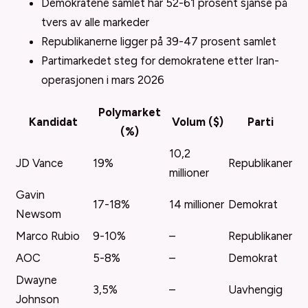
Demokratene samlet har 52-61 prosent sjanse på
tvers av alle markeder
Republikanerne ligger på 39-47 prosent samlet
Partimarkedet steg for demokratene etter Iran-
operasjonen i mars 2026
Polymarket
Kandidat
Volum ($)
Parti
(%)
10,2
JD Vance
19%
Republikaner
millioner
Gavin
17-18%
14 millioner
Demokrat
Newsom
Marco Rubio
9-10%
–
Republikaner
AOC
5-8%
–
Demokrat
Dwayne
3,5%
–
Uavhengig
Johnson