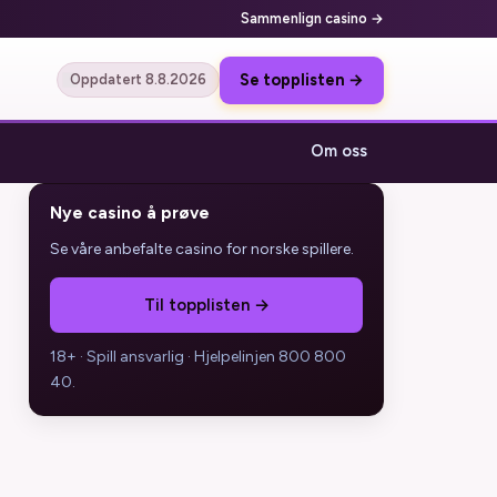
Sammenlign casino →
Se topplisten →
Oppdatert 8.8.2026
Om oss
Nye casino å prøve
Se våre anbefalte casino for norske spillere.
Til topplisten →
18+ · Spill ansvarlig · Hjelpelinjen 800 800
40.