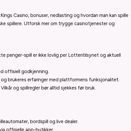
Kings Casino, bonuser, nedlasting og hvordan man kan spille
ske spillere. Utforsk mer om trygge casinotjenester og
e penger-spill er ikke lovlig per Lotteritilsynet og aktuell
 offisiell godkjenning.
 og brukeres erfaringer med plattformens funksjonalitet.
Vilkår og spillregler bør alltid sjekkes før bruk.
lleautomater, bordspill og live dealer.
a offisielle app-butikker.