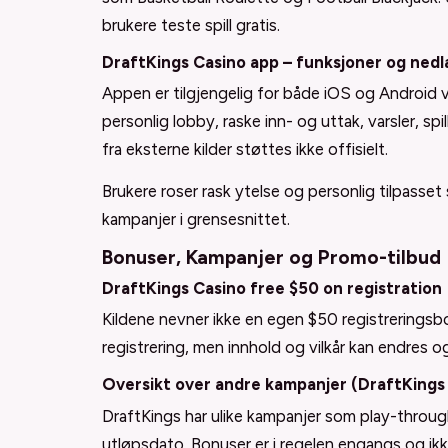
brukere teste spill gratis.
DraftKings Casino app – funksjoner og nedl
Appen er tilgjengelig for både iOS og Android vi
personlig lobby, raske inn- og uttak, varsler, spi
fra eksterne kilder støttes ikke offisielt.
Brukere roser rask ytelse og personlig tilpasset
kampanjer i grensesnittet.
Bonuser, Kampanjer og Promo-tilbud
DraftKings Casino free $50 on registration
Kildene nevner ikke en egen $50 registreringsbo
registrering, men innhold og vilkår kan endres o
Oversikt over andre kampanjer (DraftKings
DraftKings har ulike kampanjer som play-throug
utløpsdato. Bonuser er i regelen engangs og ik