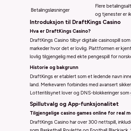
Flere betalingsal
Betalingsløsninger
og tjenester er i
Introduksjon til DraftKings Casino
Hva er DraftKings Casino?
DraftKings Casino tilbyr digitale casinospill som
markeder hvor det er lovlig. Plattformen er kjent
lovlig tilgjengelig med ekte pengespill for norsk
Historie og bakgrunn
DraftKings er etablert som et ledende navn inn
land. Merkevaren forbindes med avansert sikker
Lotteritilsynet lover og DNS-blokkeringer som gj
Spillutvalg og App-funksjonalitet
Tilgjengelige casino games online for real 
DraftKings Casino har over 300 nettspill, inklude
som Basketball Roulette og Football Blackjack. S