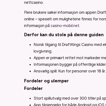
nettcasino.
Flere brukere søker informasjon om appen Draft
online – spesielt om mulighetene finnes for nor
informasjon på
casino-mobil.net
.
Derfor kan du stole på denne guiden
Norsk tilgang til DraftKings Casino med ekt
lovgivning.
Appen er primært rettet mot markeder med
Informasjonen bygger på offentlige kilder
Ansvarlig spill: Kun for personer over 18 år. 
Fordeler og ulemper
Fordeler
Stort spillutvalg med over 300 titler på spi
App tilgjengelig for både Android og iOS vi