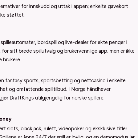
ternativer for innskudd og uttak i appen; enkelte gavekort
kke støttet.
 spilleautomater, bordspill og live-dealer for ekte penger i
 for sitt brede spillutvalg og brukervennlige app, men er ikke
e brukere.
en fantasy sports, sportsbetting og nettcasino i enkelte
het og omfattende spilltilbud. I Norge håndhever
ør DraftKings utilgjengelig for norske spillere.
money
rt slots, blackjack, rulett, videopoker og eksklusive titler
pillene er åpne 24/7 der spill er lovlig, og en demomodus lar