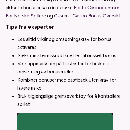
aktuelle bonuser kan du besøke
Beste Casinobonuser
For Norske Spillere
og
Casumo Casino Bonus Oversikt
.
Tips fra eksperter
Les alltid vilkår og omsetningskrav før bonus
aktiveres.
Sjekk minsteinnskudd knyttet til ønsket bonus.
Vær oppmerksom på tidsfrister for bruk og
omsetning av bonusmidler.
Kombiner bonuser med cashback uten krav for
lavere risiko.
Bruk tilgjengelige grenseverktøy for å kontrollere
spillet.