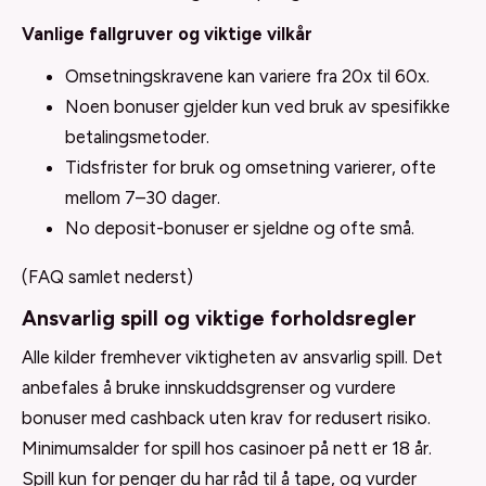
Vanlige fallgruver og viktige vilkår
Omsetningskravene kan variere fra 20x til 60x.
Noen bonuser gjelder kun ved bruk av spesifikke
betalingsmetoder.
Tidsfrister for bruk og omsetning varierer, ofte
mellom 7–30 dager.
No deposit-bonuser er sjeldne og ofte små.
(FAQ samlet nederst)
Ansvarlig spill og viktige forholdsregler
Alle kilder fremhever viktigheten av ansvarlig spill. Det
anbefales å bruke innskuddsgrenser og vurdere
bonuser med cashback uten krav for redusert risiko.
Minimumsalder for spill hos casinoer på nett er 18 år.
Spill kun for penger du har råd til å tape, og vurder