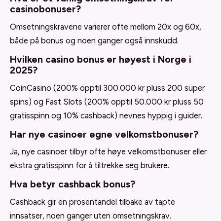
casinobonuser?
Omsetningskravene varierer ofte mellom 20x og 60x,
både på bonus og noen ganger også innskudd.
Hvilken casino bonus er høyest i Norge i
2025?
CoinCasino (200% opptil 300.000 kr pluss 200 super
spins) og Fast Slots (200% opptil 50.000 kr pluss 50
gratisspinn og 10% cashback) nevnes hyppig i guider.
Har nye casinoer egne velkomstbonuser?
Ja, nye casinoer tilbyr ofte høye velkomstbonuser eller
ekstra gratisspinn for å tiltrekke seg brukere.
Hva betyr cashback bonus?
Cashback gir en prosentandel tilbake av tapte
innsatser, noen ganger uten omsetningskrav.