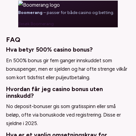
Boomerang
– passer for både casino og betting.
Besøk Boomerang
FAQ
Hva betyr 500% casino bonus?
En 500% bonus gir fem ganger innskuddet som
bonuspenger, men er sjelden og har ofte strenge vilkår
som kort tidsfrist eller puljeutbetaling.
Hvordan får jeg casino bonus uten
innskudd?
No deposit-bonuser gis som gratisspinn eller små
beløp, ofte via bonuskode ved registrering. Disse er
sjeldne i 2025.
Hva er et vanlig omsetningskrav for