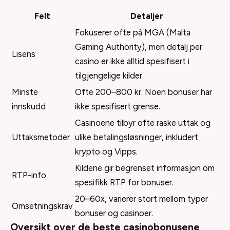
Felt
Detaljer
Fokuserer ofte på MGA (Malta
Gaming Authority), men detalj per
Lisens
casino er ikke alltid spesifisert i
tilgjengelige kilder.
Minste
Ofte 200–800 kr. Noen bonuser har
innskudd
ikke spesifisert grense.
Casinoene tilbyr ofte raske uttak og
Uttaksmetoder
ulike betalingsløsninger, inkludert
krypto og Vipps.
Kildene gir begrenset informasjon om
RTP-info
spesifikk RTP for bonuser.
20–60x, varierer stort mellom typer
Omsetningskrav
bonuser og casinoer.
Oversikt over de beste casinobonusene