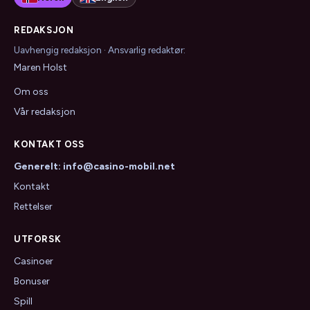
REDAKSJON
Uavhengig redaksjon · Ansvarlig redaktør:
Maren Holst
Om oss
Vår redaksjon
KONTAKT OSS
Generelt: info@casino-mobil.net
Kontakt
Rettelser
UTFORSK
Casinoer
Bonuser
Spill