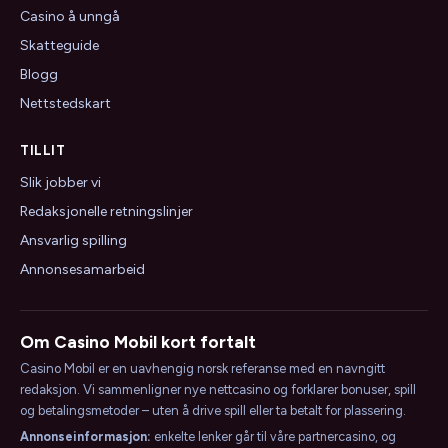
Casino å unngå
Skatteguide
Blogg
Nettstedskart
TILLIT
Slik jobber vi
Redaksjonelle retningslinjer
Ansvarlig spilling
Annonsesamarbeid
Om Casino Mobil kort fortalt
Casino Mobil er en uavhengig norsk referanse med en navngitt
redaksjon. Vi sammenligner nye nettcasino og forklarer bonuser, spill
og betalingsmetoder – uten å drive spill eller ta betalt for plassering.
Annonseinformasjon:
enkelte lenker går til våre partnercasino, og