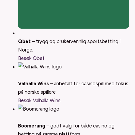
Qbet
– trygg og brukervennlig sportsbetting i
Norge.
Besøk Qbet
Valhalla Wins
– anbefalt for casinospill med fokus
på norske spillere.
Besøk Valhalla Wins
Boomerang
– godt valg for både casino og
betting på samme plattform.