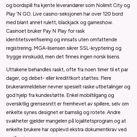
og bordspill fra kjente leverandører som Nolimit City og
Play ‘N GO. Live casino-seksjonen har over 120 bord
med blant annet rulett, blackjack og gameshow.
Casinoet bruker Pay N Play for rask
identitetsverifisering og innsats uten omfattende
registrering. MGA-lisensen sikrer SSL-kryptering og
trygge innskudd, men det finnes ingen norsk lisens.
Uttakene behandles raskt, ofte fra noen timer til et par
dager, og debet- eller kredittkort støttes. Flere
brukeranmeldelser nevner spesielt raske utbetalinger og
god hjelp fra kundestøtte. Enkel mobiltilgang og
oversiktlig grensesnitt er fremhevet av spillere, selv om
enkelte synes designet er barnslig og rotete. Andre
svakheter gjelder mangelen på lojalitetsprogram og at
enkelte brukere har opplevd ekstra dokumentkrav ved